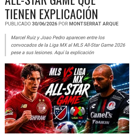
LIGA DE EXPANSIÓN MX
UEFA EUROPA LEAGUE
TIENEN EXPLICACIÓN
RAIDERS
CAVALIERS
LEAGUES CUP
UEFA CONFERENCE LEAGUE
PUBLICADO
30/06/2026
POR
MONTSERRAT ARQUE
MLS
CHARGERS
PISTONS
Marcel Ruiz y Joao Pedro aparecen entre los
COPA LIBERTADORES
convocados de la Liga MX al MLS All-Star Game 2026
RAVENS
PACERS
pese a sus lesiones. Aquí la explicación
COPA SUDAMERICANA
BENGALS
BUCKS
LIGA BETPLAY
BROWNS
HAWKS
OTRAS LIGAS
STEELERS
HORNETS
TEXANS
HEAT
COLTS
MAGIC