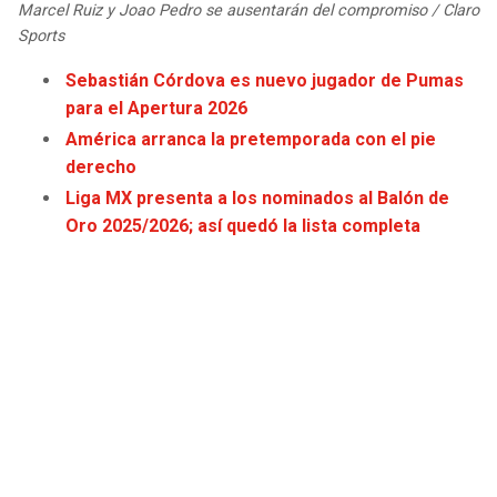
Marcel Ruiz y Joao Pedro se ausentarán del compromiso / Claro
JAGUARS
WIZARDS
Sports
TITANS
WARRIORS
Sebastián Córdova es nuevo jugador de Pumas
para el Apertura 2026
COWBOYS
CLIPPERS
América arranca la pretemporada con el pie
derecho
GIANTS
LAKERS
Liga MX presenta a los nominados al Balón de
Oro 2025/2026; así quedó la lista completa
EAGLES
SUNS
COMMANDERS
KINGS
CARDINALS
MAVERICKS
RAMS
ROCKETS
49ERS
GRIZZLIES