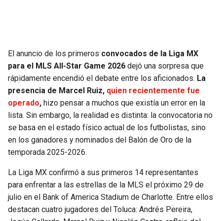
SEAHAWKS
PELICANS
BEARS
SPURS
El anuncio de los primeros
convocados de la Liga MX
para el MLS All-Star Game 2026
dejó una sorpresa que
LIONS
NUGGETS
rápidamente encendió el debate entre los aficionados.
La
presencia de Marcel Ruiz,
quien recientemente fue
PACKERS
TIMBERWOLVES
operado
,
hizo pensar a muchos que existía un error en la
lista. Sin embargo, la realidad es distinta: la convocatoria no
VIKINGS
THUNDER
se basa en el estado físico actual de los futbolistas, sino
en los ganadores y nominados del Balón de Oro de la
FALCONS
TRAIL BLAZERS
temporada 2025-2026.
La Liga MX confirmó a sus primeros 14 representantes
PANTHERS
JAZZ
para enfrentar a las estrellas de la MLS el próximo 29 de
julio en el Bank of America Stadium de Charlotte. Entre ellos
SAINTS
destacan cuatro jugadores del Toluca: Andrés Pereira,