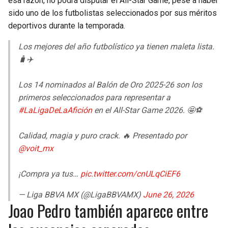
esa razón, no podrá disputar el All-Star Game, pese a haber
sido uno de los futbolistas seleccionados por sus méritos
deportivos durante la temporada.
Los mejores del año futbolístico ya tienen maleta lista.
🧳✈️
Los 14 nominados al Balón de Oro 2025-26 son los
primeros seleccionados para representar a
#LaLigaDeLaAfición
en el All-Star Game 2026. 🤩⚽
Calidad, magia y puro crack. 🔥 Presentado por
@voit_mx
¡Compra ya tus…
pic.twitter.com/cnULqCiEF6
— Liga BBVA MX (@LigaBBVAMX)
June 26, 2026
Joao Pedro también aparece entre