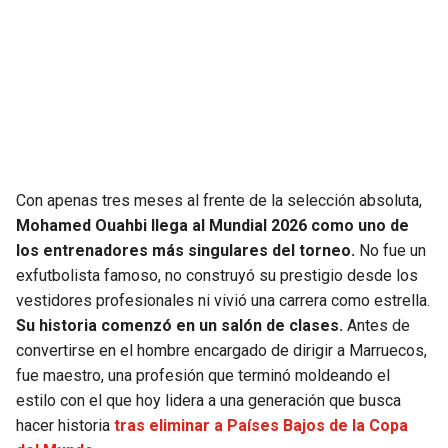
SEAHAWKS
PELICANS
BEARS
SPURS
LIONS
NUGGETS
PACKERS
TIMBERWOLVES
Con apenas tres meses al frente de la selección absoluta,
Mohamed Ouahbi llega al Mundial 2026 como uno de
VIKINGS
THUNDER
los entrenadores más singulares del torneo.
No fue un
exfutbolista famoso, no construyó su prestigio desde los
FALCONS
TRAIL BLAZERS
vestidores profesionales ni vivió una carrera como estrella.
Su historia comenzó en un salón de clases.
Antes de
convertirse en el hombre encargado de dirigir a Marruecos,
PANTHERS
JAZZ
fue maestro, una profesión que terminó moldeando el
estilo con el que hoy lidera a una generación que busca
SAINTS
hacer historia
tras eliminar a Países Bajos de la Copa