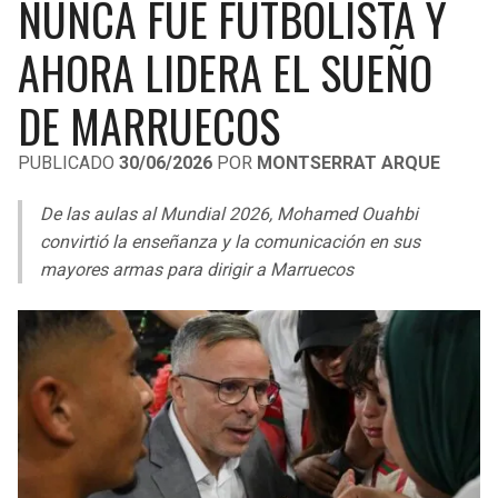
NUNCA FUE FUTBOLISTA Y
LIGA DE EXPANSIÓN MX
UEFA EUROPA LEAGUE
AHORA LIDERA EL SUEÑO
RAIDERS
CAVALIERS
LEAGUES CUP
UEFA CONFERENCE LEAGUE
DE MARRUECOS
MLS
CHARGERS
PISTONS
PUBLICADO
30/06/2026
POR
MONTSERRAT ARQUE
COPA LIBERTADORES
RAVENS
PACERS
De las aulas al Mundial 2026, Mohamed Ouahbi
COPA SUDAMERICANA
BENGALS
BUCKS
convirtió la enseñanza y la comunicación en sus
LIGA BETPLAY
mayores armas para dirigir a Marruecos
BROWNS
HAWKS
OTRAS LIGAS
STEELERS
HORNETS
TEXANS
HEAT
COLTS
MAGIC