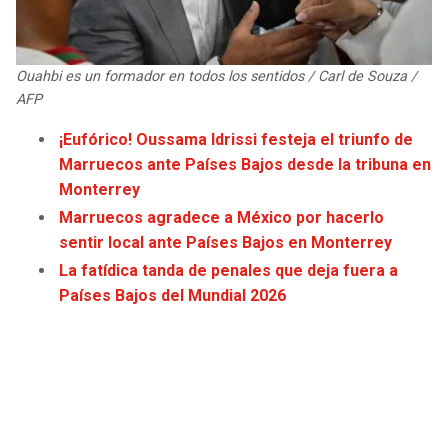
JAGUARS
WIZARDS
TITANS
WARRIORS
Ouahbi es un formador en todos los sentidos / Carl de Souza /
AFP
COWBOYS
CLIPPERS
¡Eufórico! Oussama Idrissi festeja el triunfo de
Marruecos ante Países Bajos desde la tribuna en
GIANTS
LAKERS
Monterrey
Marruecos agradece a México por hacerlo
EAGLES
SUNS
sentir local ante Países Bajos en Monterrey
La fatídica tanda de penales que deja fuera a
COMMANDERS
KINGS
Países Bajos del Mundial 2026
CARDINALS
MAVERICKS
RAMS
ROCKETS
49ERS
GRIZZLIES