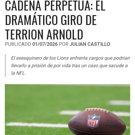
CADENA PERPETUA: EL
LIGA DE EXPANSIÓN MX
UEFA EUROPA LEAGUE
DRAMÁTICO GIRO DE
RAIDERS
CAVALIERS
LEAGUES CUP
UEFA CONFERENCE LEAGUE
TERRION ARNOLD
MLS
CHARGERS
PISTONS
PUBLICADO
01/07/2026
POR
JULIAN CASTILLO
COPA LIBERTADORES
RAVENS
PACERS
El exesquinero de los Lions enfrenta cargos que podrían
COPA SUDAMERICANA
BENGALS
BUCKS
llevarlo a prisión de por vida tras un caso que sacude a
LIGA BETPLAY
la NFL.
BROWNS
HAWKS
OTRAS LIGAS
STEELERS
HORNETS
TEXANS
HEAT
COLTS
MAGIC