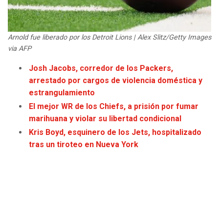
JAGUARS
WIZARDS
TITANS
WARRIORS
Arnold fue liberado por los Detroit Lions | Alex Slitz/Getty Images
via AFP
COWBOYS
CLIPPERS
Josh Jacobs, corredor de los Packers,
arrestado por cargos de violencia doméstica y
GIANTS
LAKERS
estrangulamiento
El mejor WR de los Chiefs, a prisión por fumar
EAGLES
SUNS
marihuana y violar su libertad condicional
Kris Boyd, esquinero de los Jets, hospitalizado
COMMANDERS
KINGS
tras un tiroteo en Nueva York
CARDINALS
MAVERICKS
RAMS
ROCKETS
49ERS
GRIZZLIES