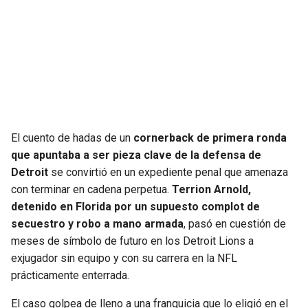
SEAHAWKS
PELICANS
BEARS
SPURS
LIONS
NUGGETS
PACKERS
TIMBERWOLVES
El cuento de hadas de un
cornerback de primera ronda
que apuntaba a ser pieza clave de la defensa de
VIKINGS
THUNDER
Detroit
se convirtió en un expediente penal que amenaza
con terminar en cadena perpetua.
Terrion Arnold,
FALCONS
TRAIL BLAZERS
detenido en Florida por un supuesto complot de
secuestro y robo a mano armada
, pasó en cuestión de
meses de símbolo de futuro en los Detroit Lions a
PANTHERS
JAZZ
exjugador sin equipo y con su carrera en la NFL
prácticamente enterrada.
SAINTS
El caso golpea de lleno a una franquicia que lo eligió en el