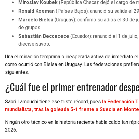
Miroslav Koubek
(República Checa): dejó el cargo de m
Ronald Koeman
(Países Bajos): anunció su salida el 2
Marcelo Bielsa
(Uruguay): confirmó su adiós el 30 de j
de grupos.
Sebastián Beccacece
(Ecuador): renunció el 1 de jul
dieciseisavos.
Una eliminación temprana o inesperada activa de inmediato el d
como ocurrió con Bielsa en Uruguay. Las federaciones prefiere
siguientes.
¿Cuál fue el primer entrenador despe
Sabri Lamouchi tiene ese triste récord, pues
la Federación T
mundialista, tras la goleada 5-1 frente a Suecia en Mont
Ningún otro técnico en la historia reciente había caído tan rá
2026.