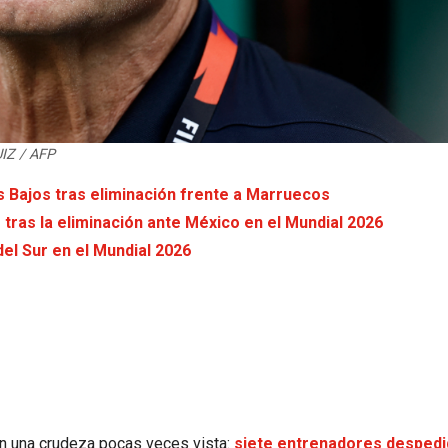
UIZ / AFP
s Bajos tras eliminación frente a Marruecos
tras la eliminación ante México en el Mundial 2026
el Sur en el Mundial 2026
on una crudeza pocas veces vista:
siete entrenadores desped