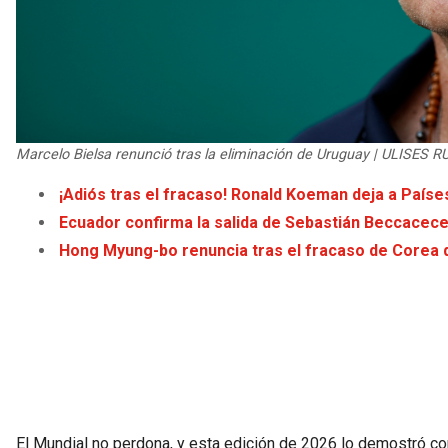
Marcelo Bielsa renunció tras la eliminación de Uruguay | ULISES R
¡Adiós tras el fracaso! Ronald Koeman deja a Paíse
Ecuador confirma la salida de Sebastián Beccacece 
Hong Myung-bo renuncia tras el fracaso de Corea d
El Mundial no perdona, y esta edición de 2026 lo demostró c