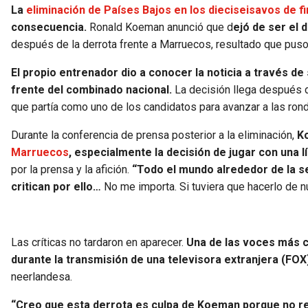
La
eliminación de Países Bajos en los dieciseisavos de f
consecuencia.
Ronald Koeman anunció que d
ejó de ser el 
después de la derrota frente a Marruecos, resultado que puso 
El propio entrenador dio a conocer la noticia a través d
frente del combinado nacional.
La decisión llega después
que partía como uno de los candidatos para avanzar a las ron
Durante la conferencia de prensa posterior a la eliminación,
K
Marruecos
, especialmente la decisión de jugar con una 
por la prensa y la afición.
“Todo el mundo alrededor de la s
critican por ello…
No me importa. Si tuviera que hacerlo de nue
Las críticas no tardaron en aparecer.
Una de las voces más c
durante la transmisión de una televisora extranjera (FO
neerlandesa.
“Creo que esta derrota es culpa de Koeman porque no re