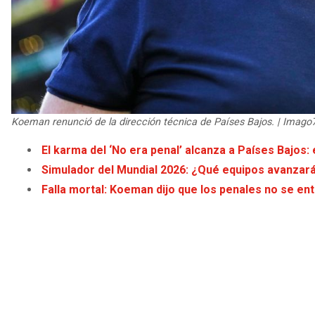
Koeman renunció de la dirección técnica de Países Bajos. | Imago
El karma del ‘No era penal’ alcanza a Países Bajos
Simulador del Mundial 2026: ¿Qué equipos avanzar
Falla mortal: Koeman dijo que los penales no se en