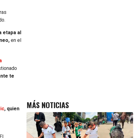
ras
do.
a etapa al
rneo,
en el
a
tionado
nte te
MÁS NOTICIAS
ic
, quien
El