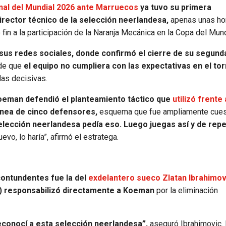
inal del Mundial 2026 ante Marruecos
ya tuvo su primera
director técnico de la selección neerlandesa,
apenas unas ho
fin a la participación de la Naranja Mecánica en la Copa del Mun
e sus redes sociales, donde confirmó el cierre de su segund
 de que
el equipo no cumpliera con las expectativas en el to
das decisivas.
oeman defendió el planteamiento táctico que
utilizó frente 
línea de cinco defensores,
esquema que fue ampliamente cues
elección neerlandesa pedía eso. Luego juegas así y de repe
vo, lo haría”, afirmó el estratega.
ontundentes fue la del
exdelantero sueco Zlatan Ibrahimov
X) responsabilizó directamente a Koeman
por la eliminación
conocí a esta selección neerlandesa”,
aseguró Ibrahimovic. 