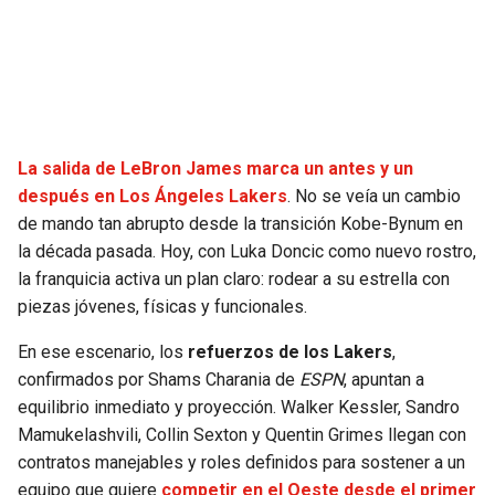
SEAHAWKS
PELICANS
BEARS
SPURS
LIONS
NUGGETS
La salida de LeBron James marca un antes y un
después en Los Ángeles Lakers
. No se veía un cambio
PACKERS
TIMBERWOLVES
de mando tan abrupto desde la transición Kobe-Bynum en
la década pasada. Hoy, con Luka Doncic como nuevo rostro,
VIKINGS
THUNDER
la franquicia activa un plan claro: rodear a su estrella con
piezas jóvenes, físicas y funcionales.
FALCONS
TRAIL BLAZERS
En ese escenario, los
refuerzos de los Lakers
,
confirmados por Shams Charania de
ESPN
, apuntan a
PANTHERS
JAZZ
equilibrio inmediato y proyección. Walker Kessler, Sandro
Mamukelashvili, Collin Sexton y Quentin Grimes llegan con
SAINTS
contratos manejables y roles definidos para sostener a un
equipo que quiere
competir en el Oeste desde el primer