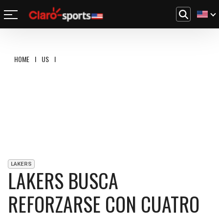
REGRESAR
REGRESAR
REGRESAR
REGRESAR
REGRESAR
REGRESAR
REGRESAR
REGRESAR
HOME
I
US
I
LAKERS BUSCA REFORZARSE CON CUATRO JUGADORES TRAS LA
FÚTBOL
FÚTBOL INTERNACIONAL
MOTOR
NFL
NBA
BÉISBOL
OTROS DEPORTES
ACTUALIDAD
MUNDIAL 2026
CHAMPIONS LEAGUE
FÓRMULA 1
MEXICANO
CICLISMO
TENDENCIAS
BILLS
CELTICS
LIGA MX
LALIGA
NASCAR
MLB
TENIS
MÚSICA
DOLPHINS
NETS
SELECCIÓN MEXICANA
PREMIER LEAGUE
BOXEO
CINE Y TV
PATRIOTS
KNICKS
CONCACHAMPIONS
SERIE A
GOLF
VIDEOJUEGOS
LAKERS
JETS
76ERS
LAKERS BUSCA
FÚTBOL DE ESTUFA
BUNDESLIGA
UFC
BRONCOS
RAPTORS
REFORZARSE CON CUATRO
FÚTBOL FEMENIL
LIGUE 1
CHIEFS
BULLS