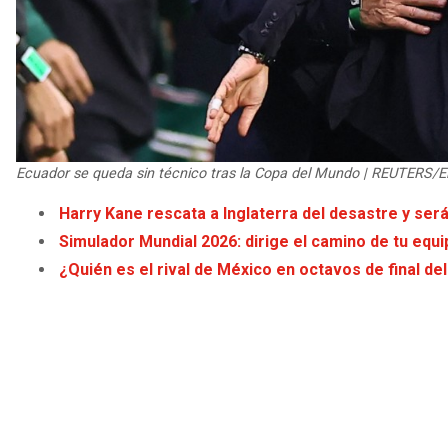
Ecuador se queda sin técnico tras la Copa del Mundo | REUTERS/E
Harry Kane rescata a Inglaterra del desastre y será
Simulador Mundial 2026: dirige el camino de tu equip
¿Quién es el rival de México en octavos de final de