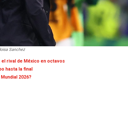
loisa Sanchez
 el rival de México en octavos
o hasta la final
l Mundial 2026?