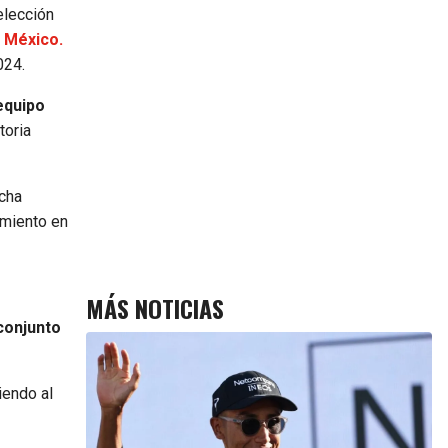
elección
e México.
024.
equipo
toria
acha
imiento en
MÁS NOTICIAS
conjunto
endo al