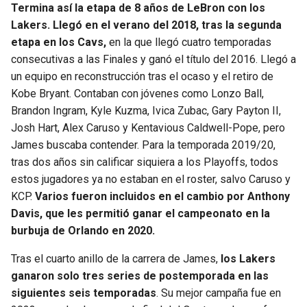
BUCCANEERS
Termina así la etapa de 8 años de LeBron con los
Lakers. Llegó en el verano del 2018, tras la segunda
etapa en los Cavs,
en la que llegó cuatro temporadas
consecutivas a las Finales y ganó el título del 2016. Llegó a
un equipo en reconstrucción tras el ocaso y el retiro de
Kobe Bryant. Contaban con jóvenes como Lonzo Ball,
Brandon Ingram, Kyle Kuzma, Ivica Zubac, Gary Payton II,
Josh Hart, Alex Caruso y Kentavious Caldwell-Pope, pero
James buscaba contender. Para la temporada 2019/20,
tras dos años sin calificar siquiera a los Playoffs, todos
estos jugadores ya no estaban en el roster, salvo Caruso y
KCP.
Varios fueron incluidos en el cambio por Anthony
Davis, que les permitió ganar el campeonato en la
burbuja de Orlando en 2020.
Tras el cuarto anillo de la carrera de James,
los Lakers
ganaron solo tres series de postemporada en las
siguientes seis temporadas
. Su mejor campaña fue en