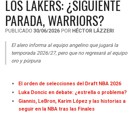
LOS LAKERS: ¿SIGUIENTE
LIGA DE EXPANSIÓN MX
UEFA EUROPA LEAGUE
PARADA, WARRIORS?
RAIDERS
CAVALIERS
LEAGUES CUP
UEFA CONFERENCE LEAGUE
PUBLICADO
30/06/2026
POR
HÉCTOR LÁZZERI
MLS
CHARGERS
PISTONS
El alero informa al equipo angelino que jugará la
COPA LIBERTADORES
RAVENS
PACERS
temporada 2026/27, pero que no regresará al equipo
COPA SUDAMERICANA
oro y púrpura
BENGALS
BUCKS
LIGA BETPLAY
BROWNS
HAWKS
El orden de selecciones del Draft NBA 2026
OTRAS LIGAS
Luka Doncic en debate: ¿estrella o problema?
STEELERS
HORNETS
Giannis, LeBron, Karim López y las historias a
seguir en la NBA tras las Finales
TEXANS
HEAT
COLTS
MAGIC