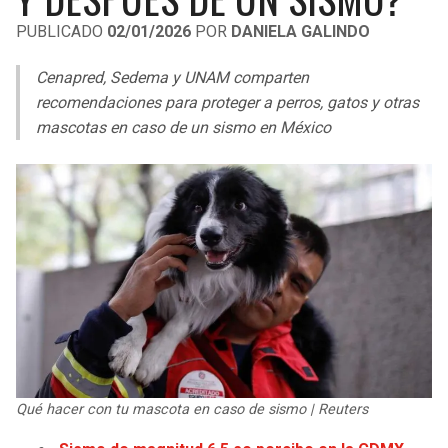
LIGA DE EXPANSIÓN MX
UEFA EUROPA LEAGUE
PUBLICADO
02/01/2026
POR
DANIELA GALINDO
RAIDERS
CAVALIERS
LEAGUES CUP
UEFA CONFERENCE LEAGUE
Cenapred, Sedema y UNAM comparten
MLS
recomendaciones para proteger a perros, gatos y otras
CHARGERS
PISTONS
mascotas en caso de un sismo en México
COPA LIBERTADORES
RAVENS
PACERS
COPA SUDAMERICANA
BENGALS
BUCKS
LIGA BETPLAY
BROWNS
HAWKS
OTRAS LIGAS
STEELERS
HORNETS
TEXANS
HEAT
Qué hacer con tu mascota en caso de sismo | Reuters
COLTS
MAGIC