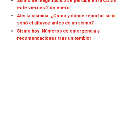
Sismo de magnitud 6.5 se percibe en la CDMX
JAGUARS
WIZARDS
este viernes 2 de enero
Alerta sísmica: ¿Cómo y dónde reportar si no
TITANS
WARRIORS
sonó el altavoz antes de un sismo?
Sismo h
oy: Números de emergencia
y
COWBOYS
CLIPPERS
recomendaciones tras un temblor
GIANTS
LAKERS
EAGLES
SUNS
COMMANDERS
KINGS
CARDINALS
MAVERICKS
RAMS
ROCKETS
49ERS
GRIZZLIES