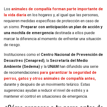
Los
animales de compañía forman parte importante de
SEAHAWKS
PELICANS
la vida diaria
en los hogares y, al igual que las personas,
requieren medidas específicas de protección en caso de
BEARS
SPURS
un sismo.
Preparar con anticipación un plan de acción y
una mochila de emergencia
destinada a ellos puede
LIONS
NUGGETS
marcar la diferencia al momento de enfrentar una situación
de riesgo.
PACKERS
TIMBERWOLVES
Instituciones como el
Centro Nacional de Prevención de
VIKINGS
THUNDER
Desastres (Cenapred)
, la
Secretaría del Medio
Ambiente (Sedema)
y la
UNAM
han difundido una serie
FALCONS
TRAIL BLAZERS
de recomendaciones
para garantizar la seguridad de
perros, gatos y otros animales de compañía antes,
PANTHERS
JAZZ
durante y después de un movimiento telúrico. Estas
sugerencias ayudan a reducir el nivel de estrés y a
SAINTS
mantener el control en situaciones de emergencia.