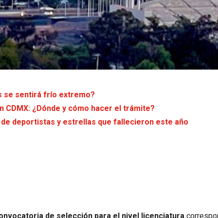
s se sentirá frío extremo?
en CDMX: ¿Dónde y cómo hacer el trámite?
e deportistas y estrellas que fallecieron este año
onvocatoria de selección para el nivel licenciatura
correspo