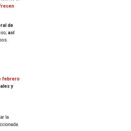
ofrecen
eral de
eso,
así
pos.
de febrero
ales y
ar la
eccionada.