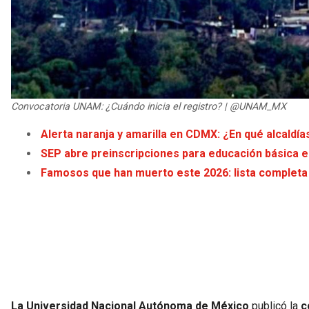
Convocatoria UNAM: ¿Cuándo inicia el registro? | @UNAM_MX
Alerta naranja y amarilla en CDMX: ¿En qué alcaldía
SEP abre preinscripciones para educación básica 
Famosos que han muerto este 2026: lista completa d
La Universidad Nacional Autónoma de México
publicó la
c