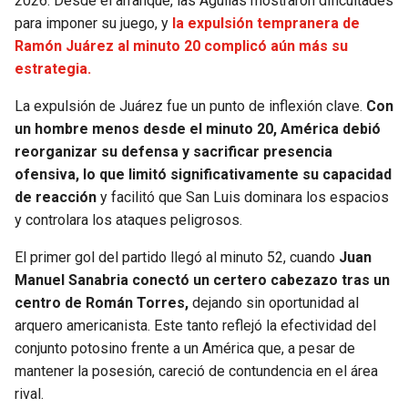
2026. Desde el arranque, las Águilas mostraron dificultades
para imponer su juego, y
la expulsión tempranera de
SEAHAWKS
PELICANS
Ramón Juárez al minuto 20 complicó aún más su
estrategia.
BEARS
SPURS
La expulsión de Juárez fue un punto de inflexión clave.
Con
un hombre menos desde el minuto 20, América debió
LIONS
NUGGETS
reorganizar su defensa y sacrificar presencia
ofensiva, lo que limitó significativamente su capacidad
PACKERS
TIMBERWOLVES
de reacción
y facilitó que San Luis dominara los espacios
y controlara los ataques peligrosos.
VIKINGS
THUNDER
El primer gol del partido llegó al minuto 52, cuando
Juan
FALCONS
TRAIL BLAZERS
Manuel Sanabria conectó un certero cabezazo tras un
centro de Román Torres,
dejando sin oportunidad al
PANTHERS
JAZZ
arquero americanista. Este tanto reflejó la efectividad del
conjunto potosino frente a un América que, a pesar de
SAINTS
mantener la posesión, careció de contundencia en el área
rival.