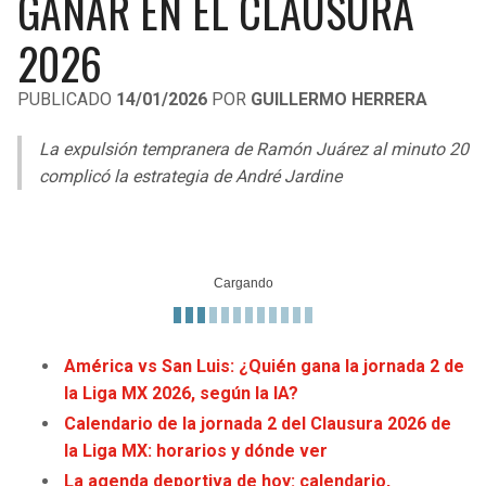
GANAR EN EL CLAUSURA
LIGA DE EXPANSIÓN MX
UEFA EUROPA LEAGUE
2026
RAIDERS
CAVALIERS
LEAGUES CUP
UEFA CONFERENCE LEAGUE
PUBLICADO
14/01/2026
POR
GUILLERMO HERRERA
MLS
CHARGERS
PISTONS
La expulsión tempranera de Ramón Juárez al minuto 20
COPA LIBERTADORES
RAVENS
PACERS
complicó la estrategia de André Jardine
COPA SUDAMERICANA
BENGALS
BUCKS
LIGA BETPLAY
BROWNS
HAWKS
OTRAS LIGAS
STEELERS
HORNETS
América vs San Luis: ¿Quién gana la jornada 2 de
la Liga MX 2026, según la IA?
TEXANS
HEAT
Calendario de la jornada 2 del Clausura 2026 de
COLTS
MAGIC
la Liga MX: horarios y dónde ver
La agenda deportiva de hoy: calendario,