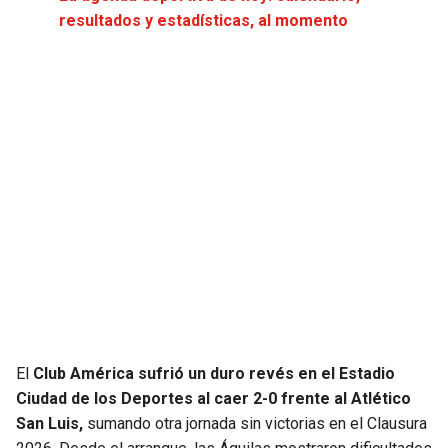
JAGUARS
WIZARDS
resultados y estadísticas, al momento
TITANS
WARRIORS
COWBOYS
CLIPPERS
GIANTS
LAKERS
EAGLES
SUNS
COMMANDERS
KINGS
CARDINALS
MAVERICKS
El
Club América sufrió un duro revés en el Estadio
RAMS
ROCKETS
Ciudad de los Deportes al caer 2-0 frente al Atlético
San Luis,
sumando otra jornada sin victorias en el Clausura
49ERS
GRIZZLIES