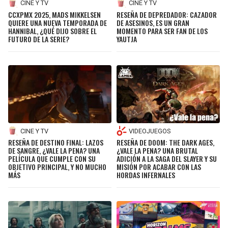
CINE Y TV
CINE Y TV
CCXPMX 2025, MADS MIKKELSEN
RESEÑA DE DEPREDADOR: CAZADOR
SEAHAWKS
PELICANS
QUIERE UNA NUEVA TEMPORADA DE
DE ASESINOS, ES UN GRAN
HANNIBAL, ¿QUÉ DIJO SOBRE EL
MOMENTO PARA SER FAN DE LOS
FUTURO DE LA SERIE?
YAUTJA
BEARS
SPURS
LIONS
NUGGETS
PACKERS
TIMBERWOLVES
VIKINGS
THUNDER
CINE Y TV
VIDEOJUEGOS
RESEÑA DE DESTINO FINAL: LAZOS
RESEÑA DE DOOM: THE DARK AGES,
DE SANGRE, ¿VALE LA PENA? UNA
¿VALE LA PENA? UNA BRUTAL
FALCONS
TRAIL BLAZERS
PELÍCULA QUE CUMPLE CON SU
ADICIÓN A LA SAGA DEL SLAYER Y SU
OBJETIVO PRINCIPAL, Y NO MUCHO
MISIÓN POR ACABAR CON LAS
MÁS
HORDAS INFERNALES
PANTHERS
JAZZ
SAINTS