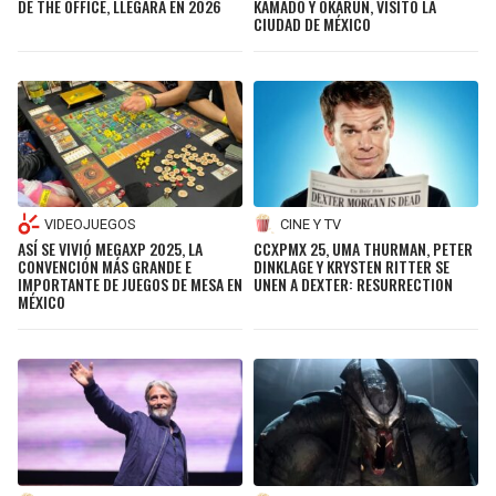
DE THE OFFICE, LLEGARÁ EN 2026
KAMADO Y OKARUN, VISITÓ LA
JAGUARS
WIZARDS
CIUDAD DE MÉXICO
TITANS
WARRIORS
COWBOYS
CLIPPERS
GIANTS
LAKERS
VIDEOJUEGOS
CINE Y TV
ASÍ SE VIVIÓ MEGAXP 2025, LA
CCXPMX 25, UMA THURMAN, PETER
EAGLES
SUNS
CONVENCIÓN MÁS GRANDE E
DINKLAGE Y KRYSTEN RITTER SE
IMPORTANTE DE JUEGOS DE MESA EN
UNEN A DEXTER: RESURRECTION
MÉXICO
COMMANDERS
KINGS
CARDINALS
MAVERICKS
RAMS
ROCKETS
49ERS
GRIZZLIES