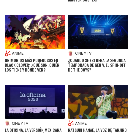
LIGA DE EXPANSIÓN MX
UEFA EUROPA LEAGUE
RAIDERS
CAVALIERS
LEAGUES CUP
UEFA CONFERENCE LEAGUE
MLS
CHARGERS
PISTONS
COPA LIBERTADORES
RAVENS
PACERS
ANIME
CINE Y TV
COPA SUDAMERICANA
GRIMORIOS MÁS PODEROSOS EN
¿CUÁNDO SE ESTRENA LA SEGUNDA
BENGALS
BUCKS
BLACK CLOVER: ¿QUÉ SON, QUIÉN
TEMPORADA DE GEN V, EL SPIN-OFF
LOS TIENE Y DÓNDE VER?
DE THE BOYS?
LIGA BETPLAY
BROWNS
HAWKS
OTRAS LIGAS
STEELERS
HORNETS
TEXANS
HEAT
COLTS
MAGIC
CINE Y TV
ANIME
LA OFICINA, LA VERSIÓN MEXICANA
NATSUKI HANAE, LA VOZ DE TANJIRO