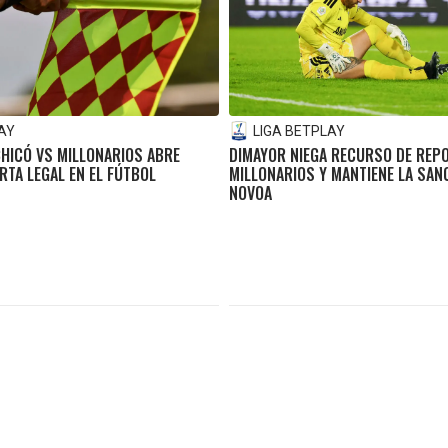
AY
LIGA BETPLAY
HICÓ VS MILLONARIOS ABRE
DIMAYOR NIEGA RECURSO DE REPO
RTA LEGAL EN EL FÚTBOL
MILLONARIOS Y MANTIENE LA SANC
NOVOA