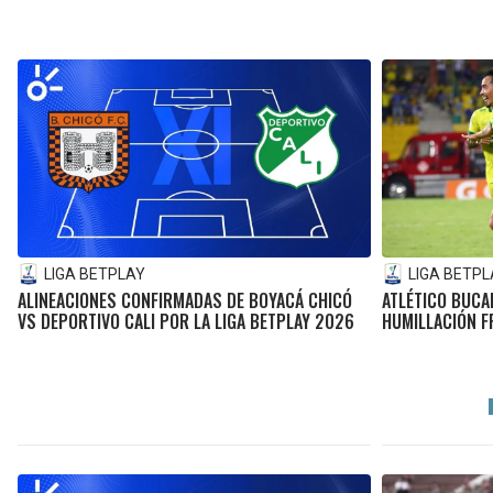
LIGA BETPLAY
LIGA BETPL
ALINEACIONES CONFIRMADAS DE BOYACÁ CHICÓ
ATLÉTICO BUCA
VS DEPORTIVO CALI POR LA LIGA BETPLAY 2026
HUMILLACIÓN F