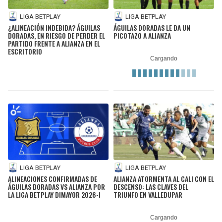
LIGA BETPLAY
LIGA BETPLAY
¿ALINEACIÓN INDEBIDA? ÁGUILAS
ÁGUILAS DORADAS LE DA UN
DORADAS, EN RIESGO DE PERDER EL
PICOTAZO A ALIANZA
PARTIDO FRENTE A ALIANZA EN EL
ESCRITORIO
LIGA BETPLAY
LIGA BETPLAY
ALINEACIONES CONFIRMADAS DE
ALIANZA ATORMENTA AL CALI CON EL
ÁGUILAS DORADAS VS ALIANZA POR
DESCENSO: LAS CLAVES DEL
LA LIGA BETPLAY DIMAYOR 2026-I
TRIUNFO EN VALLEDUPAR