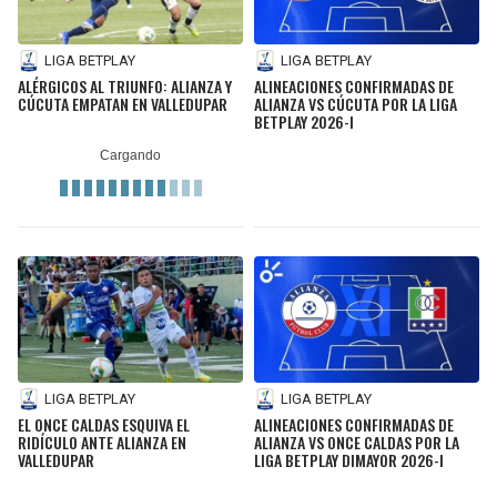
LIGA BETPLAY
LIGA BETPLAY
ALÉRGICOS AL TRIUNFO: ALIANZA Y
ALINEACIONES CONFIRMADAS DE
CÚCUTA EMPATAN EN VALLEDUPAR
ALIANZA VS CÚCUTA POR LA LIGA
BETPLAY 2026-I
LIGA BETPLAY
LIGA BETPLAY
EL ONCE CALDAS ESQUIVA EL
ALINEACIONES CONFIRMADAS DE
RIDÍCULO ANTE ALIANZA EN
ALIANZA VS ONCE CALDAS POR LA
VALLEDUPAR
LIGA BETPLAY DIMAYOR 2026-I