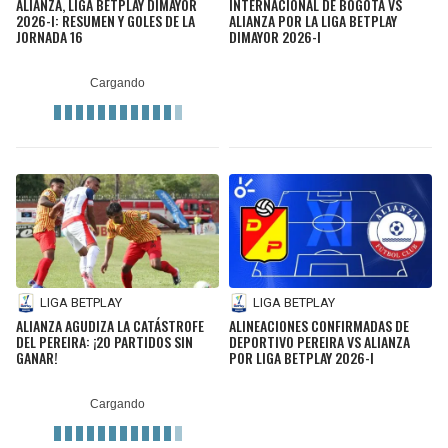
ALIANZA, LIGA BETPLAY DIMAYOR
INTERNACIONAL DE BOGOTÁ VS
2026-I: RESUMEN Y GOLES DE LA
ALIANZA POR LA LIGA BETPLAY
JORNADA 16
DIMAYOR 2026-I
LIGA BETPLAY
LIGA BETPLAY
ALIANZA AGUDIZA LA CATÁSTROFE
ALINEACIONES CONFIRMADAS DE
DEL PEREIRA: ¡20 PARTIDOS SIN
DEPORTIVO PEREIRA VS ALIANZA
GANAR!
POR LIGA BETPLAY 2026-I