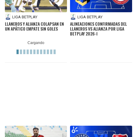
LIGA BETPLAY
LIGA BETPLAY
LLANEROS Y ALIANZA COLAPSAN EN
ALINEACIONES CONFIRMADAS DEL
UN APÁTICO EMPATE SIN GOLES
LLANEROS VS ALIANZA POR LIGA
BETPLAY 2026-I