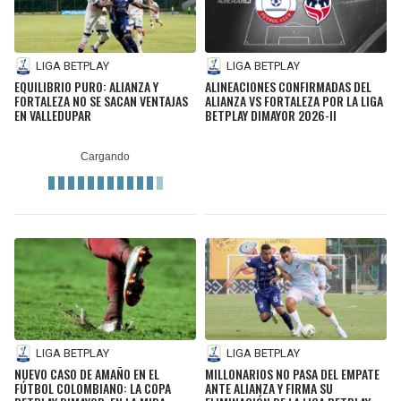
LIGA BETPLAY
LIGA BETPLAY
EQUILIBRIO PURO: ALIANZA Y
ALINEACIONES CONFIRMADAS DEL
FORTALEZA NO SE SACAN VENTAJAS
ALIANZA VS FORTALEZA POR LA LIGA
EN VALLEDUPAR
BETPLAY DIMAYOR 2026-II
LIGA BETPLAY
LIGA BETPLAY
NUEVO CASO DE AMAÑO EN EL
MILLONARIOS NO PASA DEL EMPATE
FÚTBOL COLOMBIANO: LA COPA
ANTE ALIANZA Y FIRMA SU