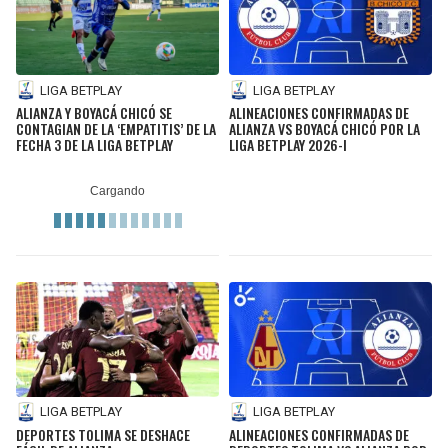
LIGA BETPLAY
LIGA BETPLAY
ALIANZA Y BOYACÁ CHICÓ SE
ALINEACIONES CONFIRMADAS DE
CONTAGIAN DE LA ‘EMPATITIS’ DE LA
ALIANZA VS BOYACÁ CHICÓ POR LA
FECHA 3 DE LA LIGA BETPLAY
LIGA BETPLAY 2026-I
LIGA BETPLAY
LIGA BETPLAY
DEPORTES TOLIMA SE DESHACE
ALINEACIONES CONFIRMADAS DE