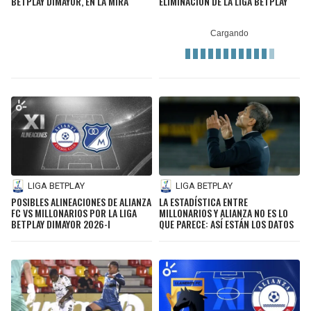
BETPLAY DIMAYOR, EN LA MIRA
ELIMINACIÓN DE LA LIGA BETPLAY
LIGA BETPLAY
LIGA BETPLAY
POSIBLES ALINEACIONES DE ALIANZA
LA ESTADÍSTICA ENTRE
FC VS MILLONARIOS POR LA LIGA
MILLONARIOS Y ALIANZA NO ES LO
BETPLAY DIMAYOR 2026-I
QUE PARECE: ASÍ ESTÁN LOS DATOS