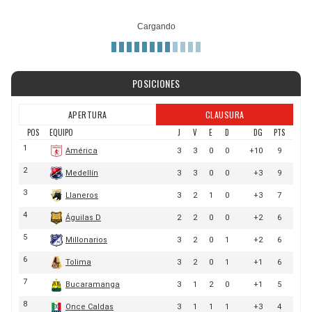
LIGA DE EXPANSIÓN MX
UEFA EUROPA LEAGUE
RAIDERS
CAVALIERS
LEAGUES CUP
UEFA CONFERENCE LEAGUE
MLS
CHARGERS
PISTONS
COPA LIBERTADORES
RAVENS
PACERS
COPA SUDAMERICANA
BENGALS
BUCKS
LIGA BETPLAY
BROWNS
HAWKS
OTRAS LIGAS
STEELERS
HORNETS
TEXANS
HEAT
COLTS
MAGIC