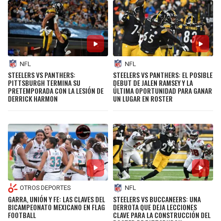
NFL
NFL
STEELERS VS PANTHERS:
STEELERS VS PANTHERS: EL POSIBLE
PITTSBURGH TERMINA SU
DEBUT DE JALEN RAMSEY Y LA
PRETEMPORADA CON LA LESIÓN DE
ÚLTIMA OPORTUNIDAD PARA GANAR
DERRICK HARMON
UN LUGAR EN ROSTER
OTROS DEPORTES
NFL
GARRA, UNIÓN Y FE: LAS CLAVES DEL
STEELERS VS BUCCANEERS: UNA
BICAMPEONATO MEXICANO EN FLAG
DERROTA QUE DEJA LECCIONES
FOOTBALL
CLAVE PARA LA CONSTRUCCIÓN DEL