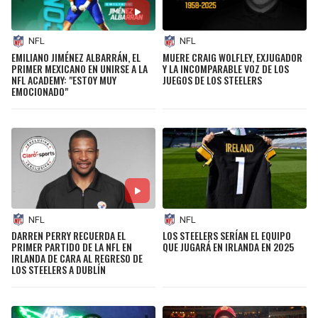
NFL
NFL
EMILIANO JIMÉNEZ ALBARRÁN, EL
MUERE CRAIG WOLFLEY, EXJUGADOR
PRIMER MEXICANO EN UNIRSE A LA
Y LA INCOMPARABLE VOZ DE LOS
NFL ACADEMY: "ESTOY MUY
JUEGOS DE LOS STEELERS
EMOCIONADO"
NFL
NFL
DARREN PERRY RECUERDA EL
LOS STEELERS SERÍAN EL EQUIPO
PRIMER PARTIDO DE LA NFL EN
QUE JUGARÁ EN IRLANDA EN 2025
IRLANDA DE CARA AL REGRESO DE
LOS STEELERS A DUBLÍN