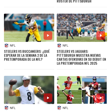
ROSTER DE PITTSBURGH
NFL
NFL
STEELERS VS BUCCANEERS: ¿QUÉ
STEELERS VS JAGUARS:
ESPERAR DE LA SEMANA 2 DE LA
PITTSBURGH MUESTRA NUEVAS
PRETEMPORADA DE LA NFL?
CARTAS OFENSIVAS EN SU DEBUT EN
LA PRETEMPORADA NFL 2025
NFL
NFL