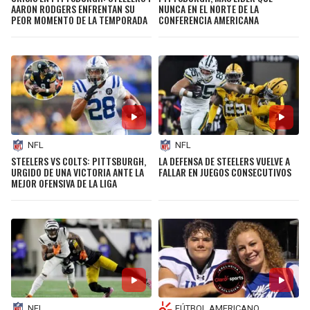
AARON RODGERS ENFRENTAN SU
NUNCA EN EL NORTE DE LA
PEOR MOMENTO DE LA TEMPORADA
CONFERENCIA AMERICANA
NFL
NFL
STEELERS VS COLTS: PITTSBURGH,
LA DEFENSA DE STEELERS VUELVE A
URGIDO DE UNA VICTORIA ANTE LA
FALLAR EN JUEGOS CONSECUTIVOS
MEJOR OFENSIVA DE LA LIGA
NFL
FÚTBOL AMERICANO