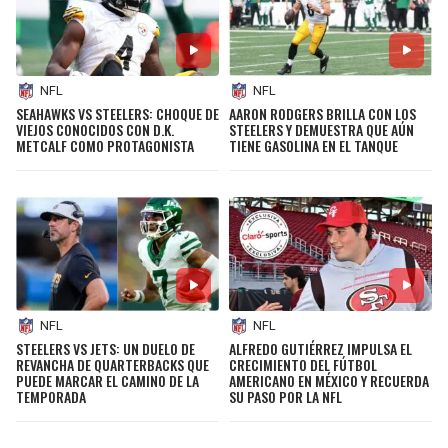
NFL
NFL
SEAHAWKS VS STEELERS: CHOQUE DE
AARON RODGERS BRILLA CON LOS
VIEJOS CONOCIDOS CON D.K.
STEELERS Y DEMUESTRA QUE AÚN
METCALF COMO PROTAGONISTA
TIENE GASOLINA EN EL TANQUE
NFL
NFL
STEELERS VS JETS: UN DUELO DE
ALFREDO GUTIÉRREZ IMPULSA EL
REVANCHA DE QUARTERBACKS QUE
CRECIMIENTO DEL FÚTBOL
PUEDE MARCAR EL CAMINO DE LA
AMERICANO EN MÉXICO Y RECUERDA
TEMPORADA
SU PASO POR LA NFL