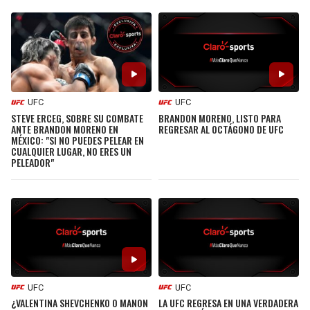
LIGA DE EXPANSIÓN MX
UEFA EUROPA LEAGUE
RAIDERS
CAVALIERS
LEAGUES CUP
UEFA CONFERENCE LEAGUE
MLS
CHARGERS
PISTONS
COPA LIBERTADORES
UFC
UFC
RAVENS
PACERS
BRANDON MORENO, LISTO PARA
STEVE ERCEG, SOBRE SU COMBATE
REGRESAR AL OCTÁGONO DE UFC
ANTE BRANDON MORENO EN
COPA SUDAMERICANA
MÉXICO: "SI NO PUEDES PELEAR EN
BENGALS
BUCKS
CUALQUIER LUGAR, NO ERES UN
PELEADOR"
LIGA BETPLAY
BROWNS
HAWKS
OTRAS LIGAS
STEELERS
HORNETS
TEXANS
HEAT
COLTS
MAGIC
UFC
UFC
¿VALENTINA SHEVCHENKO O MANON
LA UFC REGRESA EN UNA VERDADERA