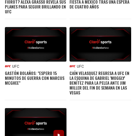
FIOROT? ALEXA GRASSO REVELA SUS
FIESTA A MÉXICO TRAS UNA ESPERA
JAGUARS
WIZARDS
PLANES PARA SEGUIR BRILLANDO EN
DE CUATRO AÑOS
UFC
TITANS
WARRIORS
COWBOYS
CLIPPERS
GIANTS
LAKERS
UFC
UFC
EAGLES
SUNS
GASTÓN BOLAÑOS: "ESPERO 15
CAÍN VELASQUEZ REGRESA A UFC EN
MINUTOS DE GUERRA CON MARCUS
LA ESQUINA DE GABRIEL 'MOGGLY'
MCGHEE"
BENÍTEZ PARA LA PELEA ANTE JIM
COMMANDERS
KINGS
MILLER DEL FIN DE SEMANA EN LAS
VEGAS
CARDINALS
MAVERICKS
RAMS
ROCKETS
49ERS
GRIZZLIES