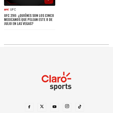
SEAHAWKS
PELICANS
UFC
UFC 290: ¿QUIÉNES SON LOS CINCO
MEXICANOS QUE PELEAN ESTE 8 DE
JULIO EN LAS VEGAS?
BEARS
SPURS
LIONS
NUGGETS
PACKERS
TIMBERWOLVES
VIKINGS
THUNDER
FALCONS
TRAIL BLAZERS
PANTHERS
JAZZ
SAINTS