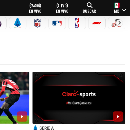
EN VIVO
EN VIVO
BUSCAR
MX
PREMIER LEAGUE
SERIE A
NFL
MLB
NBA
FÓRMULA 1
CICLI
SERIE A