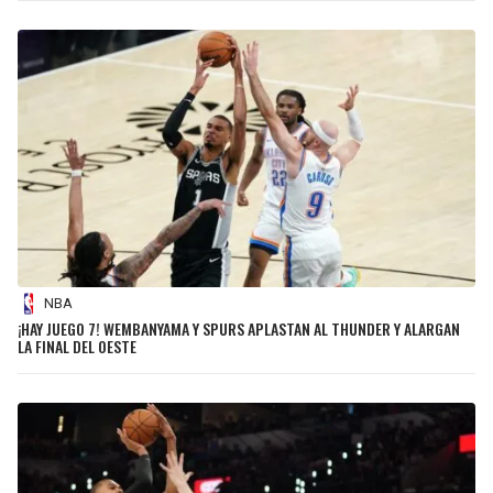
NBA
¡HAY JUEGO 7! WEMBANYAMA Y SPURS APLASTAN AL THUNDER Y ALARGAN
LA FINAL DEL OESTE