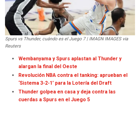
JAGUARS
WIZARDS
TITANS
WARRIORS
COWBOYS
CLIPPERS
Spurs vs Thunder, cuándo es el Juego 7 | IMAGN IMAGES via
Reuters
GIANTS
LAKERS
Wembanyama y Spurs aplastan al Thunder y
alargan la final del Oeste
EAGLES
SUNS
Revolución NBA contra el tanking: aprueban el
‘Sistema 3-2-1’ para la Lotería del Draft
COMMANDERS
KINGS
Thunder golpea en casa y deja contra las
cuerdas a Spurs en el Juego 5
CARDINALS
MAVERICKS
RAMS
ROCKETS
49ERS
GRIZZLIES