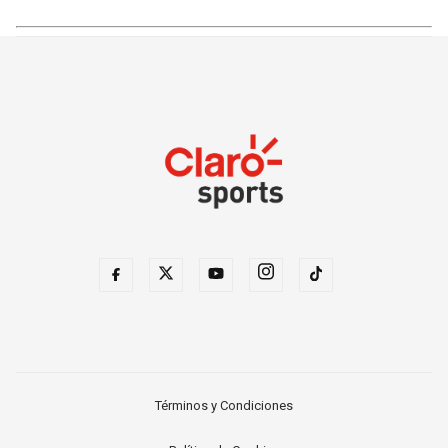
Términos y Condiciones