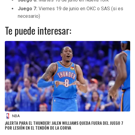
Juego 7:
Viernes 19 de junio en OKC o SAS (si es
necesario)
Te puede interesar:
NBA
¡ALERTA PARA EL THUNDER! JALEN WILLIAMS QUEDA FUERA DEL JUEGO 7
POR LESIÓN EN EL TENDÓN DE LA CORVA