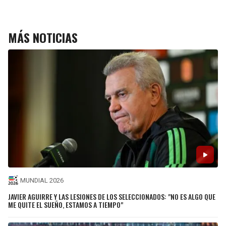
MÁS NOTICIAS
MUNDIAL 2026
JAVIER AGUIRRE Y LAS LESIONES DE LOS SELECCIONADOS: "NO ES ALGO QUE
ME QUITE EL SUEÑO, ESTAMOS A TIEMPO"