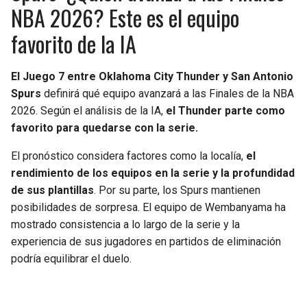
NBA 2026? Este es el equipo
favorito de la IA
El Juego 7 entre Oklahoma City Thunder y San Antonio
Spurs
definirá qué equipo avanzará a las Finales de la NBA
2026. Según el análisis de la IA,
el Thunder parte como
favorito para quedarse con la serie.
El pronóstico considera factores como la localía,
el
rendimiento de los equipos en la serie y la profundidad
de sus plantillas
. Por su parte, los Spurs mantienen
posibilidades de sorpresa. El equipo de Wembanyama ha
mostrado consistencia a lo largo de la serie y la
experiencia de sus jugadores en partidos de eliminación
podría equilibrar el duelo.