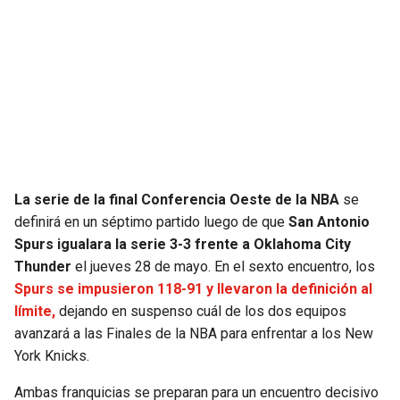
SEAHAWKS
PELICANS
BEARS
SPURS
LIONS
NUGGETS
PACKERS
TIMBERWOLVES
La serie de la final Conferencia Oeste de la NBA
se
VIKINGS
THUNDER
definirá en un séptimo partido luego de que
San Antonio
Spurs igualara la serie 3-3 frente a Oklahoma City
Thunder
el jueves 28 de mayo. En el sexto encuentro, los
FALCONS
TRAIL BLAZERS
Spurs se impusieron 118-91 y llevaron la definición al
límite,
dejando en suspenso cuál de los dos equipos
PANTHERS
JAZZ
avanzará a las Finales de la NBA para enfrentar a los New
York Knicks.
SAINTS
Ambas franquicias se preparan para un encuentro decisivo