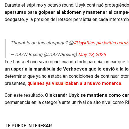
Durante el séptimo y octavo round, Usyk continuó protegiénd
aperturas para golpear al abdomen y mantener al campe
desgaste, y la presión del retador persistía en cada intercamb
Thoughts on this stoppage? 😱
#UsykRico
pic.twitter.co
— DAZN Boxing (@DAZNBoxing)
May 23, 2026
Fue hasta el onceavo round, cuando todo parecía indicar que le
un upper a la mandíbula de Verhoeven que lo envió a la l
determinar que ya no estaba en condiciones de continuar, otorg
presentes,
quienes ya visualizaban a u nuevo monarca
.
Con este resultado,
Oleksandr Usyk se mantiene como ca
permanencia en la categoría ante un rival de alto nivel como 
TE PUEDE INTERESAR: