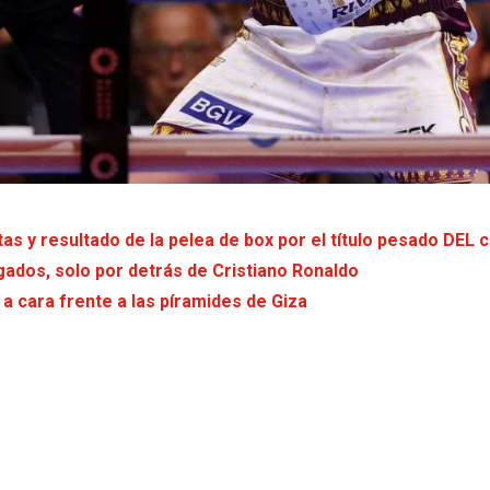
s y resultado de la pelea de box por el título pesado DEL 
gados, solo por detrás de Cristiano Ronaldo
 a cara frente a las píramides de Giza