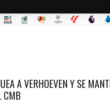
PICOS
MUNDIAL 2026
SELECCIÓN MEXICANA
LIGA MX
CHAMPIONS LEAGUE
LALIGA
PREMIER L
S
TIENE COMO CAMPEÓN PESADO DEL CMB
QUEA A VERHOEVEN Y SE MANT
L CMB