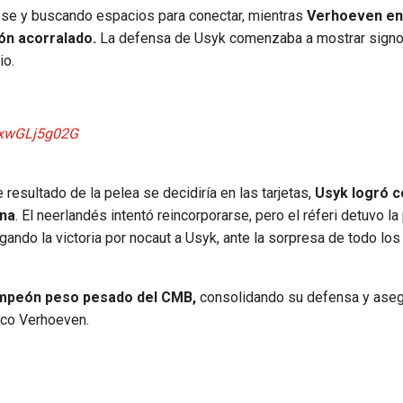
ose y buscando espacios para conectar, mientras
Verhoeven en
ón acorralado.
La defensa de Usyk comenzaba a mostrar sign
io.
m/xwGLj5g02G
 resultado de la pelea se decidiría en las tarjetas,
Usyk logró c
ona
. El neerlandés intentó reincorporarse, pero el réferi detuvo la
ando la victoria por nocaut a Usyk, ante la sorpresa de todo los
mpeón peso pesado del CMB,
consolidando su defensa y ase
Rico Verhoeven.