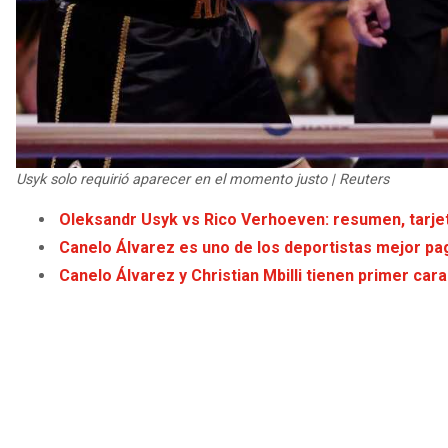
Usyk solo requirió aparecer en el momento justo | Reuters
Oleksandr Usyk vs Rico Verhoeven: resumen, tarjeta
Canelo Álvarez es uno de los deportistas mejor pa
Canelo Álvarez y Christian Mbilli tienen primer cara