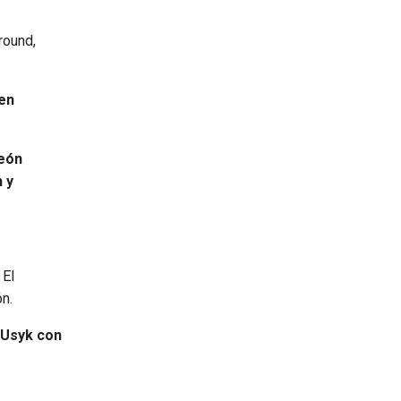
round,
en
eón
 y
El
n.
 Usyk con