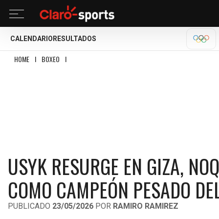
CALENDARIO
RESULTADOS
OLÍM
HOME
I
BOXEO
I
USYK RESURGE EN GIZA, NOQUEA A VERHOEVEN Y SE MAN
USYK RESURGE EN GIZA, NO
COMO CAMPEÓN PESADO DE
PUBLICADO
23/05/2026
POR
RAMIRO RAMIREZ