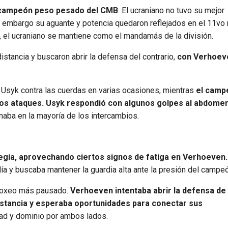
l campeón peso pesado del CMB
. El ucraniano no tuvo su mejor
in embargo su aguante y potencia quedaron reflejados en el 11vo 
 el ucraniano se mantiene como el mandamás de la división.
ancia y buscaron abrir la defensa del contrario,
con Verhoev
a Usyk contra las cuerdas en varias ocasiones, mientras
el camp
 los ataques. Usyk respondió con algunos golpes al abdomen
naba en la mayoría de los intercambios.
egia, aprovechando ciertos signos de fatiga en Verhoeven.
ía y buscaba mantener la guardia alta ante la presión del campeó
 boxeo más pausado.
Verhoeven intentaba abrir la defensa de
distancia y esperaba oportunidades para conectar sus
dad y dominio por ambos lados.