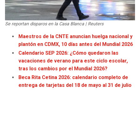
JAGUARS
WIZARDS
TITANS
WARRIORS
Se reportan disparos en la Casa Blanca | Reuters
Maestros de la CNTE anuncian huelga nacional y
COWBOYS
CLIPPERS
plantón en CDMX, 10 días antes del Mundial 2026
Calendario SEP 2026: ¿Cómo quedaron las
GIANTS
LAKERS
vacaciones de verano para este ciclo escolar,
tras los cambios por el Mundial 2026?
EAGLES
SUNS
Beca Rita Cetina 2026: calendario completo de
entrega de tarjetas del 18 de mayo al 31 de julio
COMMANDERS
KINGS
CARDINALS
MAVERICKS
RAMS
ROCKETS
49ERS
GRIZZLIES