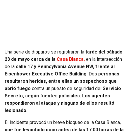
SEAHAWKS
PELICANS
BEARS
SPURS
LIONS
NUGGETS
Una serie de disparos se registraron la
tarde del sábado
PACKERS
TIMBERWOLVES
23 de mayo cerca de la
Casa Blanca,
en la intersección
de la
calle 17 y Pennsylvania Avenue NW, frente al
VIKINGS
THUNDER
Eisenhower Executive Office Building
. Dos
personas
resultaron heridas, entre ellas un sospechoso que
FALCONS
TRAIL BLAZERS
abrió fuego
contra un puesto de seguridad del
Servicio
Secreto, según fuentes policiales. Los agentes
PANTHERS
JAZZ
respondieron al ataque y ninguno de ellos resultó
lesionado.
SAINTS
El incidente provocó un breve bloqueo de la Casa Blanca,
que fue levantado poco antes de las 17:00 horas de la