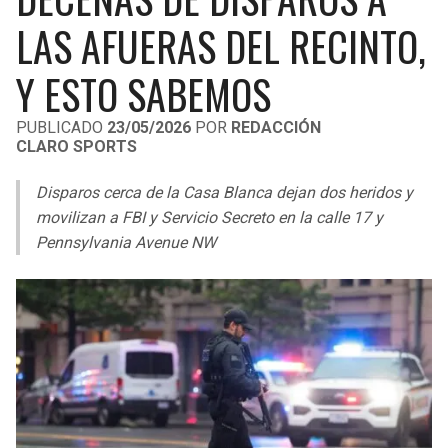
LIGA DE EXPANSIÓN MX
UEFA EUROPA LEAGUE
LAS AFUERAS DEL RECINTO,
RAIDERS
CAVALIERS
LEAGUES CUP
UEFA CONFERENCE LEAGUE
Y ESTO SABEMOS
MLS
CHARGERS
PISTONS
PUBLICADO
23/05/2026
POR
REDACCIÓN
CLARO SPORTS
COPA LIBERTADORES
RAVENS
PACERS
Disparos cerca de la Casa Blanca dejan dos heridos y
COPA SUDAMERICANA
BENGALS
BUCKS
movilizan a FBI y Servicio Secreto en la calle 17 y
LIGA BETPLAY
Pennsylvania Avenue NW
BROWNS
HAWKS
OTRAS LIGAS
STEELERS
HORNETS
TEXANS
HEAT
COLTS
MAGIC