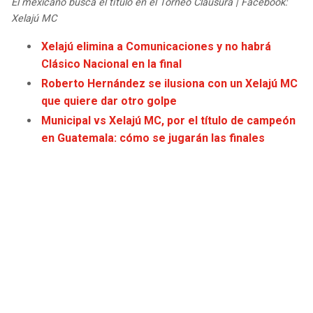
El mexicano busca el título en el Torneo Clausura | Facebook:
JAGUARS
WIZARDS
Xelajú MC
Xelajú elimina a Comunicaciones y no habrá
TITANS
WARRIORS
Clásico Nacional en la final
Roberto Hernández se ilusiona con un Xelajú MC
COWBOYS
CLIPPERS
que quiere dar otro golpe
Municipal vs Xelajú MC, por el título de campeón
GIANTS
LAKERS
en Guatemala: cómo se jugarán las finales
EAGLES
SUNS
COMMANDERS
KINGS
CARDINALS
MAVERICKS
RAMS
ROCKETS
49ERS
GRIZZLIES