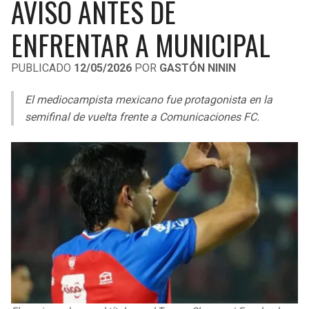
AVISO ANTES DE
LIGA DE EXPANSIÓN MX
UEFA EUROPA LEAGUE
ENFRENTAR A MUNICIPAL
RAIDERS
CAVALIERS
LEAGUES CUP
UEFA CONFERENCE LEAGUE
PUBLICADO
12/05/2026
POR
GASTÓN NININ
MLS
CHARGERS
PISTONS
El mediocampista mexicano fue protagonista en la
COPA LIBERTADORES
RAVENS
PACERS
semifinal de vuelta frente a Comunicaciones FC.
COPA SUDAMERICANA
BENGALS
BUCKS
LIGA BETPLAY
BROWNS
HAWKS
OTRAS LIGAS
STEELERS
HORNETS
TEXANS
HEAT
COLTS
MAGIC