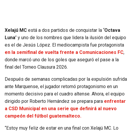
SEAHAWKS
PELICANS
BEARS
SPURS
Xelajú MC
está a dos partidos de conquistar la
‘Octava
Luna’
y uno de los nombres que lidera la ilusión del equipo
LIONS
NUGGETS
es el de Jesús López. El mediocampista fue protagonista
en la semifinal de vuelta frente a Comunicaciones FC
,
PACKERS
TIMBERWOLVES
donde marcó uno de los goles que aseguró el pase a la
final del Torneo Clausura 2026.
VIKINGS
THUNDER
Después de semanas complicadas por la expulsión sufrida
ante Marquense, el jugador retomó protagonismo en un
FALCONS
TRAIL BLAZERS
momento decisivo para el cuadro altense. Ahora, el equipo
dirigido por Roberto Hernández se prepara para
enfrentar
PANTHERS
JAZZ
a CSD Municipal en una serie que definirá al nuevo
campeón del fútbol guatemalteco.
SAINTS
“Estoy muy feliz de estar en una final con Xelajú MC. Lo