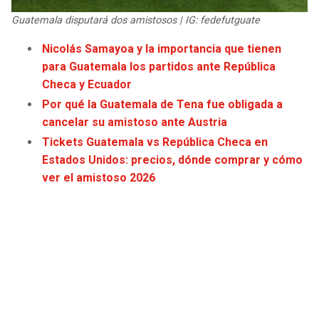
JAGUARS
WIZARDS
Guatemala disputará dos amistosos | IG: fedefutguate
Nicolás Samayoa y la importancia que tienen
TITANS
WARRIORS
para Guatemala los partidos ante República
Checa y Ecuador
COWBOYS
CLIPPERS
Por qué la Guatemala de Tena fue obligada a
cancelar su amistoso ante Austria
GIANTS
LAKERS
Tickets Guatemala vs República Checa en
Estados Unidos: precios, dónde comprar y cómo
EAGLES
SUNS
ver el amistoso 2026
COMMANDERS
KINGS
CARDINALS
MAVERICKS
RAMS
ROCKETS
49ERS
GRIZZLIES