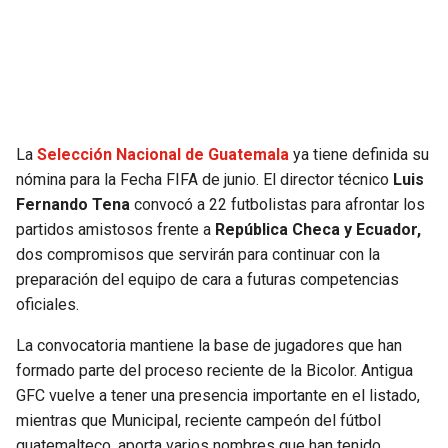
SEAHAWKS
PELICANS
BEARS
SPURS
LIONS
NUGGETS
La
Selección Nacional de Guatemala
ya tiene definida su
nómina para la Fecha FIFA de junio. El director técnico
Luis
PACKERS
TIMBERWOLVES
Fernando Tena
convocó a 22 futbolistas para afrontar los
partidos amistosos frente a
República Checa y Ecuador,
VIKINGS
THUNDER
dos compromisos que servirán para continuar con la
preparación del equipo de cara a futuras competencias
FALCONS
TRAIL BLAZERS
oficiales.
La convocatoria mantiene la base de jugadores que han
PANTHERS
JAZZ
formado parte del proceso reciente de la Bicolor. Antigua
GFC vuelve a tener una presencia importante en el listado,
SAINTS
mientras que Municipal, reciente campeón del fútbol
guatemalteco, aporta varios nombres que han tenido