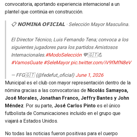
convocatoria, aportando experiencia internacional a un
plantel que continúa en construcción.
📋 𝗡𝗢́𝗠𝗜𝗡𝗔 𝗢𝗙𝗜𝗖𝗜𝗔𝗟 · Selección Mayor Masculina.
El Director Técnico, Luis Fernando Tena; convoca a los
siguientes jugadores para los partidos Amistosos
Internacionales.
#ModoSelección
💙🇬🇹💪
#VamosGuate
#SeleMayor
pic.twitter.com/iV9fMfN8eV
— FFG🇬🇹 (@fedefut_oficial)
June 1, 2026
Municipal es el club con mayor representación dentro de la
nómina gracias a las convocatorias de
Nicolás Samayoa,
José Morales, Jonathan Franco, Jeffry Bantes y John
Méndez
. Por su parte,
José Carlos Pinto
es el único
futbolista de Comunicaciones incluido en el grupo que
viajará a Estados Unidos.
No todas las noticias fueron positivas para el cuerpo