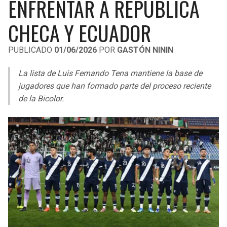
ENFRENTAR A REPÚBLICA
LIGA DE EXPANSIÓN MX
UEFA EUROPA LEAGUE
CHECA Y ECUADOR
RAIDERS
CAVALIERS
LEAGUES CUP
UEFA CONFERENCE LEAGUE
PUBLICADO
01/06/2026
POR
GASTÓN NININ
MLS
CHARGERS
PISTONS
La lista de Luis Fernando Tena mantiene la base de
COPA LIBERTADORES
RAVENS
PACERS
jugadores que han formado parte del proceso reciente
COPA SUDAMERICANA
de la Bicolor.
BENGALS
BUCKS
LIGA BETPLAY
BROWNS
HAWKS
OTRAS LIGAS
STEELERS
HORNETS
TEXANS
HEAT
COLTS
MAGIC