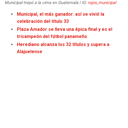
Municipal trepó a la cima en Guatemala | IG:
rojos_municipal
JAGUARS
WIZARDS
Municipal, el más ganador: así se vivió la
TITANS
WARRIORS
celebración del título 33
Plaza Amador se lleva una épica final y es el
COWBOYS
CLIPPERS
tricampeón del fútbol panameño
Herediano alcanza los 32 títulos y supera a
GIANTS
LAKERS
Alajuelense
EAGLES
SUNS
COMMANDERS
KINGS
CARDINALS
MAVERICKS
RAMS
ROCKETS
49ERS
GRIZZLIES