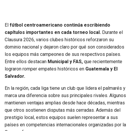
SEAHAWKS
PELICANS
El
fútbol centroamericano continúa escribiendo
BEARS
SPURS
capítulos importantes en cada torneo local.
Durante el
Clausura 2026, varios clubes históricos reforzaron su
LIONS
NUGGETS
dominio nacional y dejaron claro por qué son considerados
los equipos más campeones de sus respectivos países.
PACKERS
TIMBERWOLVES
Entre ellos destacan
Municipal y FAS,
que recientemente
lograron romper empates históricos en
Guatemala y El
VIKINGS
THUNDER
Salvador.
FALCONS
TRAIL BLAZERS
En la región, cada liga tiene un club que lidera el palmarés y
marca una diferencia sobre sus principales rivales. Algunos
PANTHERS
JAZZ
mantienen ventajas amplias desde hace décadas, mientras
que otros sostienen disputas más cerradas. Además del
prestigio local, estos equipos suelen representar a sus
SAINTS
países en competencias internacionales organizadas por la