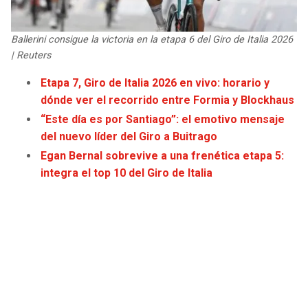
JAGUARS
WIZARDS
Ballerini consigue la victoria en la etapa 6 del Giro de Italia 2026
TITANS
WARRIORS
| Reuters
Etapa 7, Giro de Italia 2026 en vivo: horario y
COWBOYS
CLIPPERS
dónde ver el recorrido entre Formia y Blockhaus
“Este día es por Santiago”: el emotivo mensaje
GIANTS
LAKERS
del nuevo líder del Giro a Buitrago
Egan Bernal sobrevive a una frenética etapa 5:
EAGLES
SUNS
integra el top 10 del Giro de Italia
COMMANDERS
KINGS
CARDINALS
MAVERICKS
RAMS
ROCKETS
49ERS
GRIZZLIES