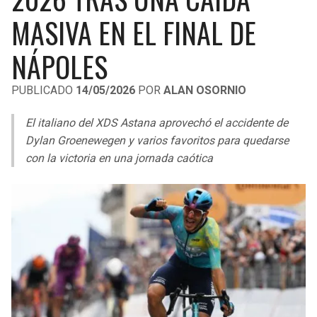
LIGA DE EXPANSIÓN MX
UEFA EUROPA LEAGUE
MASIVA EN EL FINAL DE
RAIDERS
CAVALIERS
LEAGUES CUP
UEFA CONFERENCE LEAGUE
NÁPOLES
MLS
CHARGERS
PISTONS
PUBLICADO
14/05/2026
POR
ALAN OSORNIO
COPA LIBERTADORES
RAVENS
PACERS
El italiano del XDS Astana aprovechó el accidente de
COPA SUDAMERICANA
Dylan Groenewegen y varios favoritos para quedarse
BENGALS
BUCKS
con la victoria en una jornada caótica
LIGA BETPLAY
BROWNS
HAWKS
OTRAS LIGAS
STEELERS
HORNETS
TEXANS
HEAT
COLTS
MAGIC