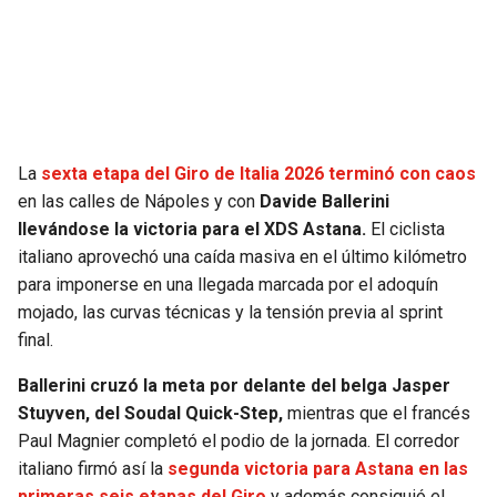
SEAHAWKS
PELICANS
BEARS
SPURS
LIONS
NUGGETS
La
sexta etapa del Giro de Italia 2026 terminó con caos
en las calles de Nápoles y con
Davide Ballerini
PACKERS
TIMBERWOLVES
llevándose la victoria para el XDS Astana.
El ciclista
italiano aprovechó una caída masiva en el último kilómetro
VIKINGS
THUNDER
para imponerse en una llegada marcada por el adoquín
mojado, las curvas técnicas y la tensión previa al sprint
FALCONS
TRAIL BLAZERS
final.
Ballerini cruzó la meta por delante del belga Jasper
PANTHERS
JAZZ
Stuyven, del Soudal Quick-Step,
mientras que el francés
Paul Magnier completó el podio de la jornada. El corredor
SAINTS
italiano firmó así la
segunda victoria para Astana en las
primeras seis etapas del Giro
y además consiguió el