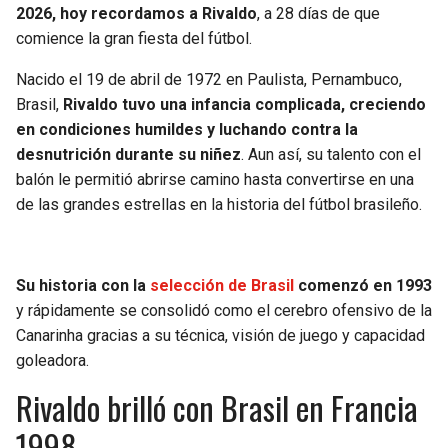
2026, hoy recordamos a Rivaldo
, a 28 días de que
comience la gran fiesta del fútbol.
SEAHAWKS
PELICANS
Nacido el 19 de abril de 1972 en Paulista, Pernambuco,
BEARS
SPURS
Brasil,
Rivaldo tuvo una infancia complicada, creciendo
en condiciones humildes y luchando contra la
LIONS
NUGGETS
desnutrición durante su niñez
. Aun así, su talento con el
balón le permitió abrirse camino hasta convertirse en una
PACKERS
TIMBERWOLVES
de las grandes estrellas en la historia del fútbol brasileño.
VIKINGS
THUNDER
Su historia con la
selección de Brasil
comenzó en 1993
FALCONS
TRAIL BLAZERS
y rápidamente se consolidó como el cerebro ofensivo de la
Canarinha gracias a su técnica, visión de juego y capacidad
PANTHERS
JAZZ
goleadora.
Rivaldo brilló con Brasil en Francia
SAINTS
1998