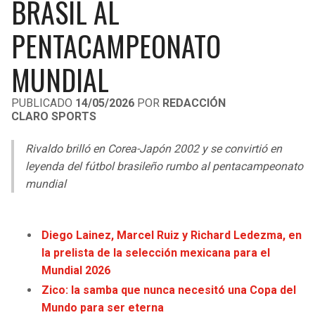
BRASIL AL
LIGA DE EXPANSIÓN MX
UEFA EUROPA LEAGUE
PENTACAMPEONATO
RAIDERS
CAVALIERS
LEAGUES CUP
UEFA CONFERENCE LEAGUE
MUNDIAL
MLS
CHARGERS
PISTONS
PUBLICADO
14/05/2026
POR
REDACCIÓN
COPA LIBERTADORES
RAVENS
PACERS
CLARO SPORTS
COPA SUDAMERICANA
BENGALS
BUCKS
Rivaldo brilló en Corea-Japón 2002 y se convirtió en
leyenda del fútbol brasileño rumbo al pentacampeonato
LIGA BETPLAY
BROWNS
HAWKS
mundial
OTRAS LIGAS
STEELERS
HORNETS
Diego Lainez, Marcel Ruiz y Richard Ledezma, en
la prelista de la selección mexicana para el
TEXANS
HEAT
Mundial 2026
Zico: la samba que nunca necesitó una Copa del
COLTS
MAGIC
Mundo para ser eterna