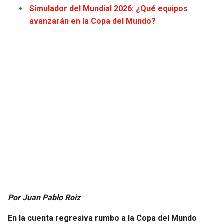
Simulador del Mundial 2026: ¿Qué equipos
JAGUARS
WIZARDS
avanzarán en la Copa del Mundo?
TITANS
WARRIORS
COWBOYS
CLIPPERS
GIANTS
LAKERS
EAGLES
SUNS
COMMANDERS
KINGS
CARDINALS
MAVERICKS
RAMS
ROCKETS
Por Juan Pablo Roiz
49ERS
GRIZZLIES
En la cuenta regresiva rumbo a la Copa del Mundo