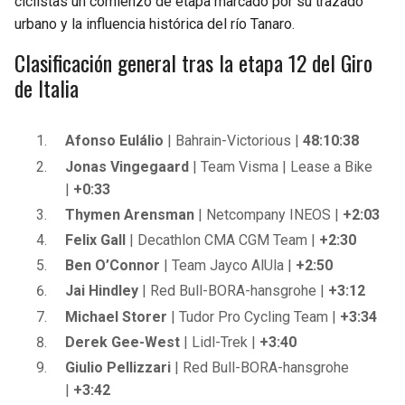
ciclistas un comienzo de etapa marcado por su trazado
urbano y la influencia histórica del río Tanaro.
Clasificación general tras la etapa 12 del Giro
de Italia
Afonso Eulálio
| Bahrain-Victorious |
48:10:38
Jonas Vingegaard
| Team Visma | Lease a Bike
|
+0:33
Thymen Arensman
| Netcompany INEOS |
+2:03
Felix Gall
| Decathlon CMA CGM Team |
+2:30
Ben O’Connor
| Team Jayco AlUla |
+2:50
Jai Hindley
| Red Bull-BORA-hansgrohe |
+3:12
Michael Storer
| Tudor Pro Cycling Team |
+3:34
Derek Gee-West
| Lidl-Trek |
+3:40
Giulio Pellizzari
| Red Bull-BORA-hansgrohe
|
+3:42