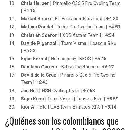
Chris Harper
| Pinarello Q36.5 Pro Cycling Team
|
+4:15
Markel Beloki
| EF Education-EasyPost |
+4:20
Mathys Rondel
| Tudor Pro Cycling Team |
+4:51
Christian Scaroni
| XDS Astana Team |
+4:54
Davide Piganzoli
| Team Visma | Lease a Bike
|
+5:33
Egan Bernal
| Netcompany INEOS |
+5:45
Damiano Caruso
| Bahrain-Victorious |
+6:17
David de la Cruz
| Pinarello Q36.5 Pro Cycling
Team |
+6:43
Jan Hirt
| NSN Cycling Team |
+7:53
Sepp Kuss
| Team Visma | Lease a Bike |
+8:59
Igor Arrieta
| UAE Team Emirates-XRG |
+9:14
¿Quiénes son los colombianos que