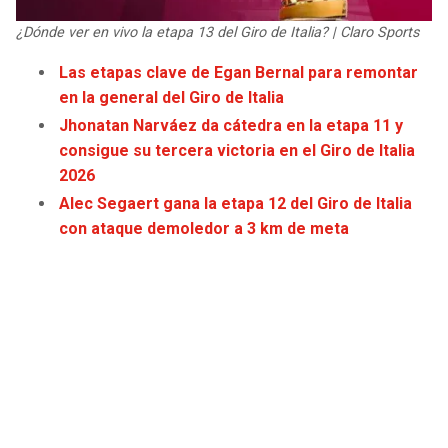
JAGUARS
WIZARDS
¿Dónde ver en vivo la etapa 13 del Giro de Italia? | Claro Sports
TITANS
WARRIORS
Las etapas clave de Egan Bernal para remontar
en la general del Giro de Italia
COWBOYS
CLIPPERS
Jhonatan Narváez da cátedra en la etapa 11 y
consigue su tercera victoria en el Giro de Italia
GIANTS
LAKERS
2026
Alec Segaert gana la etapa 12 del Giro de Italia
EAGLES
SUNS
con ataque demoledor a 3 km de meta
COMMANDERS
KINGS
CARDINALS
MAVERICKS
RAMS
ROCKETS
49ERS
GRIZZLIES