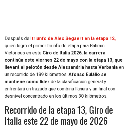
SEAHAWKS
PELICANS
BEARS
SPURS
Después del
triunfo de Alec Segaert en la etapa 12,
LIONS
NUGGETS
quien logró el primer triunfo de etapa para Bahrain
Victorious en este
Giro de Italia 2026, la carrera
PACKERS
TIMBERWOLVES
continúa este viernes 22 de mayo con la etapa 13, que
llevará al pelotón desde Alessandria hasta Verbania
en
VIKINGS
THUNDER
un recorrido de 189 kilómetros.
Afonso Eulálio se
mantiene como líder
de la clasificación general y
FALCONS
TRAIL BLAZERS
enfrentará un trazado que combina llanura y un final con
desnivel concentrado en los últimos 30 kilómetros.
PANTHERS
JAZZ
Recorrido de la etapa 13, Giro de
SAINTS
Italia este 22 de mayo de 2026