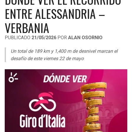
LIGA DE EXPANSIÓN MX
UEFA EUROPA LEAGUE
ENTRE ALESSANDRIA –
RAIDERS
CAVALIERS
LEAGUES CUP
UEFA CONFERENCE LEAGUE
VERBANIA
MLS
CHARGERS
PISTONS
PUBLICADO
21/05/2026
POR
ALAN OSORNIO
COPA LIBERTADORES
RAVENS
PACERS
Un total de 189 km y 1,400 m de desnivel marcan el
COPA SUDAMERICANA
desafío de este viernes 22 de mayo
BENGALS
BUCKS
LIGA BETPLAY
BROWNS
HAWKS
OTRAS LIGAS
STEELERS
HORNETS
TEXANS
HEAT
COLTS
MAGIC