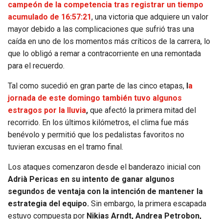
campeón de la competencia tras registrar un tiempo
acumulado de 16:57:21
, una victoria que adquiere un valor
SEAHAWKS
PELICANS
mayor debido a las complicaciones que sufrió tras una
caída en uno de los momentos más críticos de la carrera, lo
BEARS
SPURS
que lo obligó a remar a contracorriente en una remontada
para el recuerdo.
LIONS
NUGGETS
Tal como sucedió en gran parte de las cinco etapas,
l
a
PACKERS
TIMBERWOLVES
jornada de este domingo también tuvo algunos
estragos por la lluvia
,
que afectó la primera mitad del
VIKINGS
THUNDER
recorrido. En los últimos kilómetros, el clima fue más
benévolo y permitió que los pedalistas favoritos no
FALCONS
TRAIL BLAZERS
tuvieran excusas en el tramo final.
Los ataques comenzaron desde el banderazo inicial con
PANTHERS
JAZZ
Adrià Pericas en su intento de ganar algunos
segundos de ventaja con la intención de mantener la
SAINTS
estrategia del equipo.
Sin embargo, la primera escapada
estuvo compuesta por
Nikias Arndt, Andrea Petrobon,