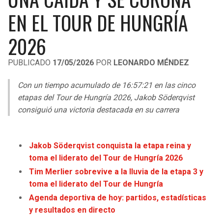
LIGA DE EXPANSIÓN MX
UEFA EUROPA LEAGUE
EN EL TOUR DE HUNGRÍA
RAIDERS
CAVALIERS
LEAGUES CUP
UEFA CONFERENCE LEAGUE
2026
MLS
CHARGERS
PISTONS
PUBLICADO
17/05/2026
POR
LEONARDO MÉNDEZ
COPA LIBERTADORES
RAVENS
PACERS
Con un tiempo acumulado de 16:57:21 en las cinco
COPA SUDAMERICANA
etapas del Tour de Hungría 2026, Jakob Söderqvist
BENGALS
BUCKS
consiguió una victoria destacada en su carrera
LIGA BETPLAY
BROWNS
HAWKS
OTRAS LIGAS
Jakob Söderqvist conquista la etapa reina y
STEELERS
HORNETS
toma el liderato del Tour de Hungría 2026
Tim Merlier sobrevive a la lluvia de la etapa 3 y
TEXANS
HEAT
toma el liderato del Tour de Hungría
Agenda deportiva de hoy: partidos, estadísticas
COLTS
MAGIC
y resultados en directo