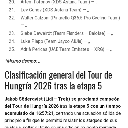
Artëm Fofonov (XDS Astana Team) — ,,
Lev Gonov (XDS Astana Team) — ,,
Walter Calzoni (Pinarello Q36.5 Pro Cycling Team)
— ,,
Siebe Deweirdt (Team Flanders – Baloise) — ,,
Luke Plapp (Team Jayco AlUla) — ,,
Adrià Pericas (UAE Team Emirates – XRG) — ,,
*Mismo tiempo: ,,
Clasificación general del Tour de
Hungría 2026 tras la etapa 5
Jakob Söderqvist (Lidl – Trek) se proclamó campeón
del Tour de Hungría 2026
tras la
etapa 5 con un tiempo
acumulado de 16:57:21,
cerrando una actuación sólida de
principio a fin que le permitió resistir los ataques de sus
rivales y sellar el título en una edición exigente marcada