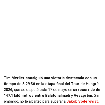
JAGUARS
WIZARDS
TITANS
WARRIORS
COWBOYS
CLIPPERS
GIANTS
LAKERS
EAGLES
SUNS
COMMANDERS
KINGS
CARDINALS
MAVERICKS
Tim Merlier consiguió una victoria destacada con un
tiempo de 3:29:36
en la etapa final del Tour de Hungría
2026,
que se disputó este 17 de mayo en un
recorrido de
RAMS
ROCKETS
147.1 kilómetros entre Balatonalmádi y Veszprém.
Sin
embargo, no le alcanzó para superar a
Jakob Söderqvist,
49ERS
GRIZZLIES