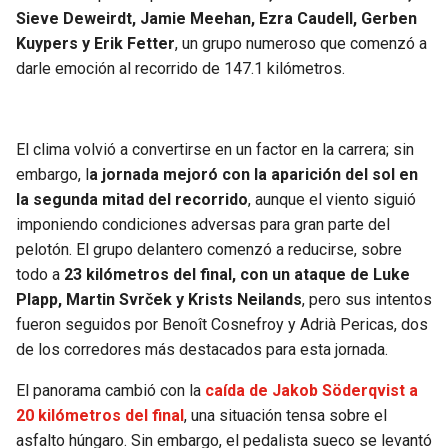
BUCCANEERS
Sieve Deweirdt, Jamie Meehan, Ezra Caudell, Gerben
Kuypers y Erik Fetter
, un grupo numeroso que comenzó a
darle emoción al recorrido de 147.1 kilómetros.
El clima volvió a convertirse en un factor en la carrera; sin
embargo, l
a jornada mejoró con la aparición del sol en
la segunda mitad del recorrido
, aunque el viento siguió
imponiendo condiciones adversas para gran parte del
pelotón. El grupo delantero comenzó a reducirse, sobre
todo a
23 kilómetros del final, con un ataque de Luke
Plapp, Martin Svrček y Krists Neilands
, pero sus intentos
fueron seguidos por Benoît Cosnefroy y Adrià Pericas, dos
de los corredores más destacados para esta jornada.
El panorama cambió con la
caída de Jakob Söderqvist a
20 kilómetros del final
, una situación tensa sobre el
asfalto húngaro. Sin embargo, el pedalista sueco se levantó