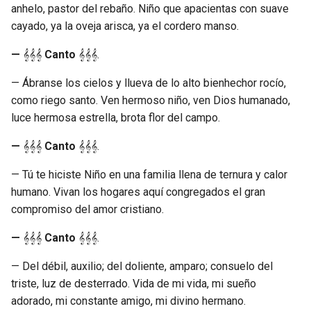
anhelo, pastor del rebaño. Niño que apacientas con suave
cayado, ya la oveja arisca, ya el cordero manso.
—
𝄞𝄞𝄞
Canto
𝄞𝄞𝄞.
— Ábranse los cielos y llueva de lo alto bienhechor rocío,
como riego santo. Ven hermoso niño, ven Dios humanado,
luce hermosa estrella, brota flor del campo.
—
𝄞𝄞𝄞
Canto
𝄞𝄞𝄞.
— Tú te hiciste Niño en una familia llena de ternura y calor
humano. Vivan los hogares aquí congregados el gran
compromiso del amor cristiano.
—
𝄞𝄞𝄞
Canto
𝄞𝄞𝄞.
— Del débil, auxilio; del doliente, amparo; consuelo del
triste, luz de desterrado. Vida de mi vida, mi sueño
adorado, mi constante amigo, mi divino hermano.