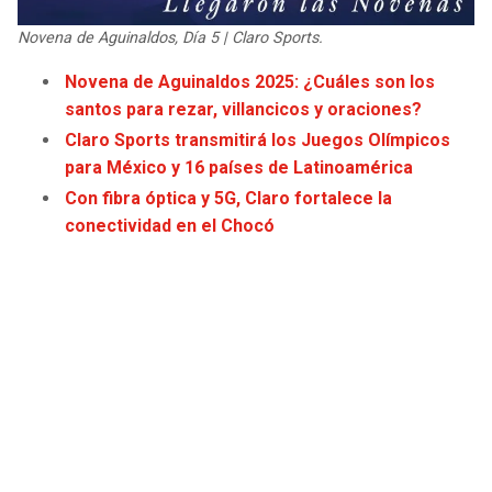
JAGUARS
WIZARDS
Novena de Aguinaldos, Día 5 | Claro Sports.
TITANS
WARRIORS
Novena de Aguinaldos 2025: ¿Cuáles son los
santos para rezar, villancicos y oraciones?
COWBOYS
CLIPPERS
Claro Sports transmitirá los Juegos Olímpicos
para México y 16 países de Latinoamérica
GIANTS
LAKERS
Con fibra óptica y 5G, Claro fortalece la
conectividad en el Chocó
EAGLES
SUNS
COMMANDERS
KINGS
CARDINALS
MAVERICKS
RAMS
ROCKETS
49ERS
GRIZZLIES