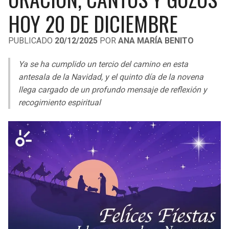
LIGA DE EXPANSIÓN MX
UEFA EUROPA LEAGUE
HOY 20 DE DICIEMBRE
RAIDERS
CAVALIERS
LEAGUES CUP
UEFA CONFERENCE LEAGUE
PUBLICADO
20/12/2025
POR
ANA MARÍA BENITO
MLS
CHARGERS
PISTONS
Ya se ha cumplido un tercio del camino en esta
COPA LIBERTADORES
antesala de la Navidad, y el quinto día de la novena
RAVENS
PACERS
llega cargado de un profundo mensaje de reflexión y
COPA SUDAMERICANA
recogimiento espiritual
BENGALS
BUCKS
LIGA BETPLAY
BROWNS
HAWKS
OTRAS LIGAS
STEELERS
HORNETS
TEXANS
HEAT
COLTS
MAGIC