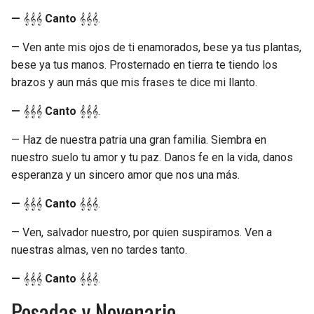
—
𝄞𝄞𝄞
Canto
𝄞𝄞𝄞.
— Ven ante mis ojos de ti enamorados, bese ya tus plantas,
bese ya tus manos. Prosternado en tierra te tiendo los
brazos y aun más que mis frases te dice mi llanto.
—
𝄞𝄞𝄞
Canto
𝄞𝄞𝄞.
— Haz de nuestra patria una gran familia. Siembra en
nuestro suelo tu amor y tu paz. Danos fe en la vida, danos
esperanza y un sincero amor que nos una más.
—
𝄞𝄞𝄞
Canto
𝄞𝄞𝄞.
— Ven, salvador nuestro, por quien suspiramos. Ven a
nuestras almas, ven no tardes tanto.
—
𝄞𝄞𝄞
Canto
𝄞𝄞𝄞.
Posadas y Novenario