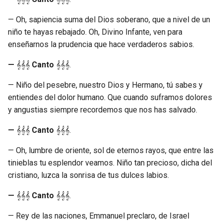
— Oh, sapiencia suma del Dios soberano, que a nivel de un
niño te hayas rebajado. Oh, Divino Infante, ven para
enseñarnos la prudencia que hace verdaderos sabios.
—
𝄞𝄞𝄞
Canto
𝄞𝄞𝄞.
— Niño del pesebre, nuestro Dios y Hermano, tú sabes y
entiendes del dolor humano. Que cuando suframos dolores
y angustias siempre recordemos que nos has salvado.
—
𝄞𝄞𝄞
Canto
𝄞𝄞𝄞.
— Oh, lumbre de oriente, sol de eternos rayos, que entre las
tinieblas tu esplendor veamos. Niño tan precioso, dicha del
cristiano, luzca la sonrisa de tus dulces labios.
—
𝄞𝄞𝄞
Canto
𝄞𝄞𝄞.
— Rey de las naciones, Emmanuel preclaro, de Israel