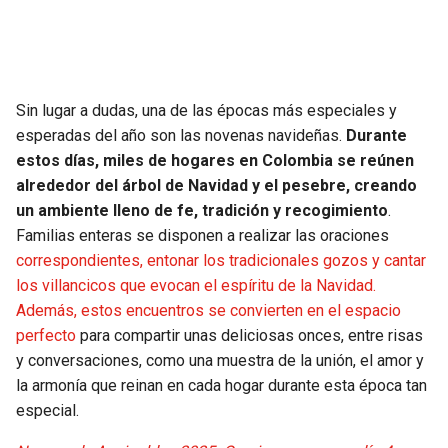
SEAHAWKS
PELICANS
BEARS
SPURS
Sin lugar a dudas, una de las épocas más especiales y
esperadas del año son las novenas navideñas.
Durante
LIONS
NUGGETS
estos días, miles de hogares en Colombia se reúnen
alrededor del árbol de Navidad y el pesebre, creando
PACKERS
TIMBERWOLVES
un ambiente lleno de fe, tradición y recogimiento
.
Familias enteras se disponen a realizar las oraciones
VIKINGS
THUNDER
correspondientes, entonar los tradicionales gozos y cantar
los villancicos que evocan el espíritu de la Navidad.
FALCONS
TRAIL BLAZERS
Además, estos encuentros se convierten en el espacio
perfecto
para compartir unas deliciosas onces, entre risas
PANTHERS
JAZZ
y conversaciones, como una muestra de la unión, el amor y
la armonía que reinan en cada hogar durante esta época tan
SAINTS
especial.