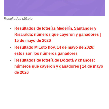
JAGUARS
WIZARDS
TITANS
WARRIORS
Resultados MiLoto.
Resultados de loterías Medellín, Santander y
COWBOYS
CLIPPERS
Risaralda: números que cayeron y ganadores |
15 de mayo de 2026
GIANTS
LAKERS
Resultado MiLoto hoy, 14 de mayo de 2026:
estos son los números ganadores
EAGLES
SUNS
Resultados de lotería de Bogotá y chances:
números que cayeron y ganadores | 14 de mayo
COMMANDERS
KINGS
de 2026
CARDINALS
MAVERICKS
RAMS
ROCKETS
49ERS
GRIZZLIES