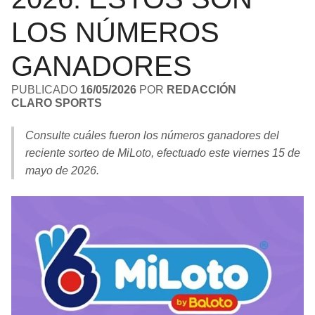
LIGA DE EXPANSIÓN MX
UEFA EUROPA LEAGUE
LOS NÚMEROS
RAIDERS
CAVALIERS
LEAGUES CUP
UEFA CONFERENCE LEAGUE
GANADORES
MLS
CHARGERS
PISTONS
PUBLICADO
16/05/2026
POR
REDACCIÓN
CLARO SPORTS
COPA LIBERTADORES
RAVENS
PACERS
COPA SUDAMERICANA
Consulte cuáles fueron los números ganadores del
BENGALS
BUCKS
reciente sorteo de MiLoto, efectuado este viernes 15 de
LIGA BETPLAY
mayo de 2026.
BROWNS
HAWKS
OTRAS LIGAS
STEELERS
HORNETS
TEXANS
HEAT
COLTS
MAGIC