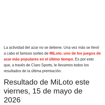
SEAHAWKS
PELICANS
BEARS
SPURS
LIONS
NUGGETS
PACKERS
TIMBERWOLVES
La actividad del azar no se detiene. Una vez más se llevó
a cabo el famoso sorteo de
MiLoto, uno de los juegos de
VIKINGS
THUNDER
azar más populares en el último tiempo.
Es por esto
que, a través de Claro Sports, le llevamos todos los
FALCONS
TRAIL BLAZERS
resultados de la última premiación.
Resultado de MiLoto este
PANTHERS
JAZZ
viernes, 15 de mayo de
SAINTS
2026