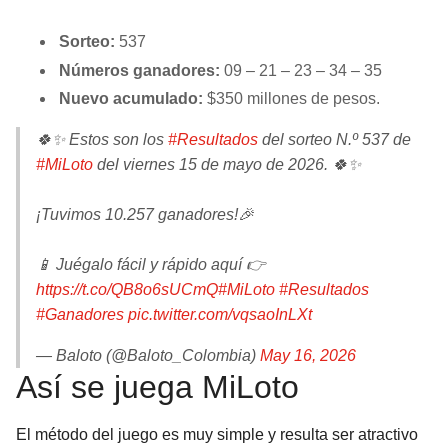
BUCCANEERS
Sorteo:
537
Números ganadores:
09 – 21 – 23 – 34 – 35
Nuevo acumulado:
$350 millones de pesos.
🍀✨ Estos son los
#Resultados
del sorteo N.º 537 de
#MiLoto
del viernes 15 de mayo de 2026. 🍀✨
¡Tuvimos 10.257 ganadores!🎉
📱 Juégalo fácil y rápido aquí 👉
https://t.co/QB8o6sUCmQ
#MiLoto
#Resultados
#Ganadores
pic.twitter.com/vqsaoInLXt
— Baloto (@Baloto_Colombia)
May 16, 2026
Así se juega MiLoto
El método del juego es muy simple y resulta ser atractivo