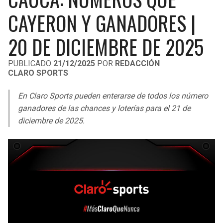
LIGA DE EXPANSIÓN MX
UEFA EUROPA LEAGUE
CAYERON Y GANADORES |
RAIDERS
CAVALIERS
LEAGUES CUP
UEFA CONFERENCE LEAGUE
20 DE DICIEMBRE DE 2025
MLS
CHARGERS
PISTONS
PUBLICADO
21/12/2025
POR
REDACCIÓN
CLARO SPORTS
COPA LIBERTADORES
RAVENS
PACERS
En Claro Sports pueden enterarse de todos los número
COPA SUDAMERICANA
BENGALS
BUCKS
ganadores de las chances y loterías para el 21 de
LIGA BETPLAY
diciembre de 2025.
BROWNS
HAWKS
OTRAS LIGAS
STEELERS
HORNETS
TEXANS
HEAT
COLTS
MAGIC