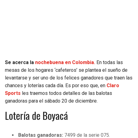
SEAHAWKS
PELICANS
BEARS
SPURS
LIONS
NUGGETS
PACKERS
TIMBERWOLVES
Se acerca la
nochebuena en Colombia.
En todas las
mesas de los hogares ‘cafeteros’ se plantea el sueño de
VIKINGS
THUNDER
levantarse y ser uno de los felices ganadores que traen las
chances y loterías cada día. Es por eso que, en
Claro
FALCONS
TRAIL BLAZERS
Sports
les traemos todos detalles de las balotas
ganadoras para el sábado 20 de diciembre.
PANTHERS
JAZZ
Lotería de Boyacá
SAINTS
Balotas ganadoras:
7499 de la serie 075.