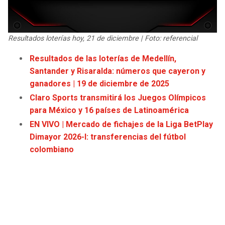
JAGUARS
WIZARDS
TITANS
WARRIORS
Resultados loterías hoy, 21 de diciembre | Foto: referencial
Resultados de las loterías de Medellín,
COWBOYS
CLIPPERS
Santander y Risaralda: números que cayeron y
ganadores | 19 de diciembre de 2025
GIANTS
LAKERS
Claro Sports transmitirá los Juegos Olímpicos
para México y 16 países de Latinoamérica
EAGLES
SUNS
EN VIVO | Mercado de fichajes de la Liga BetPlay
Dimayor 2026-I: transferencias del fútbol
COMMANDERS
KINGS
colombiano
CARDINALS
MAVERICKS
RAMS
ROCKETS
49ERS
GRIZZLIES