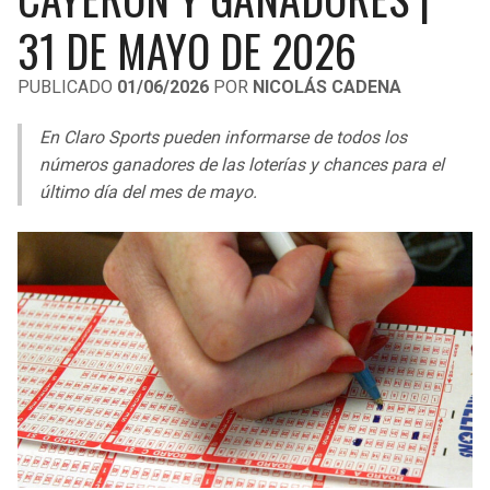
LIGA DE EXPANSIÓN MX
UEFA EUROPA LEAGUE
31 DE MAYO DE 2026
RAIDERS
CAVALIERS
LEAGUES CUP
UEFA CONFERENCE LEAGUE
PUBLICADO
01/06/2026
POR
NICOLÁS CADENA
MLS
CHARGERS
PISTONS
En Claro Sports pueden informarse de todos los
COPA LIBERTADORES
números ganadores de las loterías y chances para el
RAVENS
PACERS
último día del mes de mayo.
COPA SUDAMERICANA
BENGALS
BUCKS
LIGA BETPLAY
BROWNS
HAWKS
OTRAS LIGAS
STEELERS
HORNETS
TEXANS
HEAT
COLTS
MAGIC