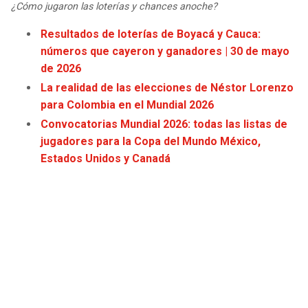
¿Cómo jugaron las loterías y chances anoche?
JAGUARS
WIZARDS
Resultados de loterías de Boyacá y Cauca:
TITANS
WARRIORS
números que cayeron y ganadores | 30 de mayo
de 2026
COWBOYS
CLIPPERS
La realidad de las elecciones de Néstor Lorenzo
para Colombia en el Mundial 2026
GIANTS
LAKERS
Convocatorias Mundial 2026: todas las listas de
jugadores para la Copa del Mundo México,
EAGLES
SUNS
Estados Unidos y Canadá
COMMANDERS
KINGS
CARDINALS
MAVERICKS
RAMS
ROCKETS
49ERS
GRIZZLIES