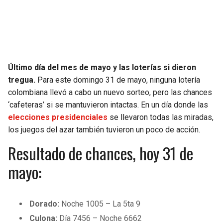
SEAHAWKS
PELICANS
BEARS
SPURS
Último día del mes de mayo y las loterías si dieron
LIONS
NUGGETS
tregua.
Para este domingo 31 de mayo, ninguna lotería
colombiana llevó a cabo un nuevo sorteo, pero las chances
PACKERS
TIMBERWOLVES
‘cafeteras’ si se mantuvieron intactas. En un día donde las
elecciones presidenciales
se llevaron todas las miradas,
VIKINGS
THUNDER
los juegos del azar también tuvieron un poco de acción.
Resultado de chances, hoy 31 de
FALCONS
TRAIL BLAZERS
mayo:
PANTHERS
JAZZ
SAINTS
Dorado:
Noche 1005 – La 5ta 9
Culona:
Día 7456 – Noche 6662