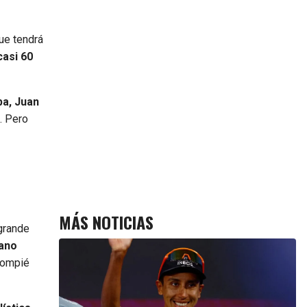
ue tendrá
casi 60
ba, Juan
. Pero
MÁS NOTICIAS
 grande
iano
lompié