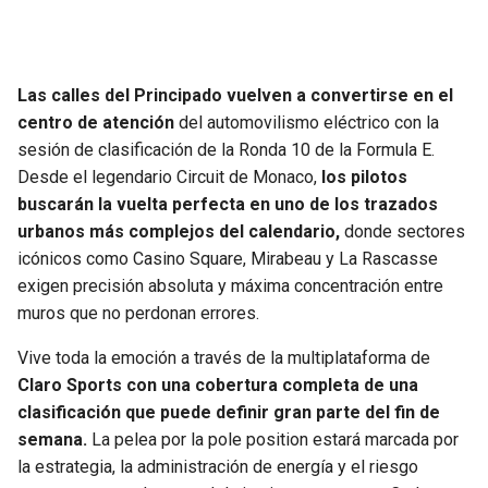
JAGUARS
WIZARDS
TITANS
WARRIORS
Las calles del Principado vuelven a convertirse en el
centro de atención
del automovilismo eléctrico con la
COWBOYS
CLIPPERS
sesión de clasificación de la Ronda 10 de la Formula E.
Desde el legendario Circuit de Monaco,
los pilotos
GIANTS
LAKERS
buscarán la vuelta perfecta en uno de los trazados
urbanos más complejos del calendario,
donde sectores
EAGLES
SUNS
icónicos como Casino Square, Mirabeau y La Rascasse
exigen precisión absoluta y máxima concentración entre
COMMANDERS
KINGS
muros que no perdonan errores.
Vive toda la emoción a través de la multiplataforma de
CARDINALS
MAVERICKS
Claro Sports con una cobertura completa de una
clasificación que puede definir gran parte del fin de
RAMS
ROCKETS
semana.
La pelea por la pole position estará marcada por
la estrategia, la administración de energía y el riesgo
49ERS
GRIZZLIES