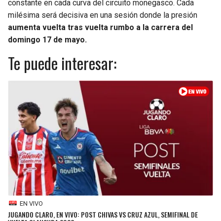
constante en cada curva del circuito monegasco. Cada
milésima será decisiva en una sesión donde la presión
SEAHAWKS
PELICANS
aumenta vuelta tras vuelta rumbo a la carrera del
domingo 17 de mayo.
BEARS
SPURS
Te puede interesar:
LIONS
NUGGETS
PACKERS
TIMBERWOLVES
VIKINGS
THUNDER
FALCONS
TRAIL BLAZERS
PANTHERS
JAZZ
SAINTS
EN VIVO
JUGANDO CLARO, EN VIVO: POST CHIVAS VS CRUZ AZUL, SEMIFINAL DE