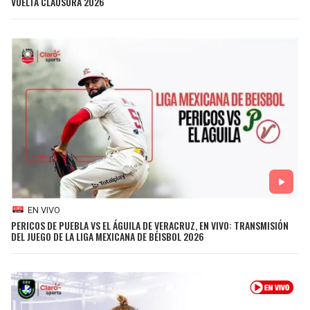
VUELTA CLAUSURA 2026
BUCCANEERS
EN VIVO
PERICOS DE PUEBLA VS EL ÁGUILA DE VERACRUZ, EN VIVO: TRANSMISIÓN
DEL JUEGO DE LA LIGA MEXICANA DE BÉISBOL 2026