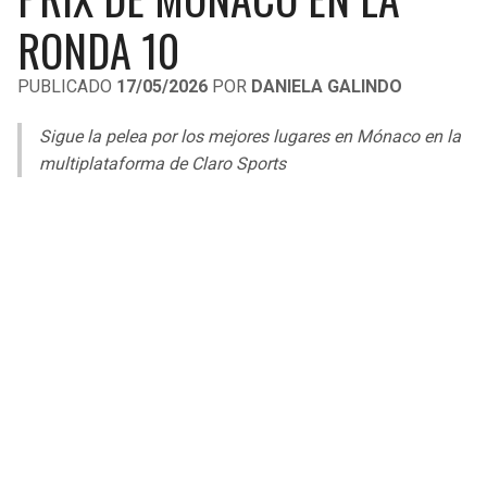
LIGA DE EXPANSIÓN MX
UEFA EUROPA LEAGUE
RONDA 10
RAIDERS
CAVALIERS
LEAGUES CUP
UEFA CONFERENCE LEAGUE
PUBLICADO
17/05/2026
POR
DANIELA GALINDO
MLS
CHARGERS
PISTONS
Sigue la pelea por los mejores lugares en Mónaco en la
COPA LIBERTADORES
multiplataforma de Claro Sports
RAVENS
PACERS
COPA SUDAMERICANA
BENGALS
BUCKS
LIGA BETPLAY
BROWNS
HAWKS
OTRAS LIGAS
STEELERS
HORNETS
TEXANS
HEAT
COLTS
MAGIC