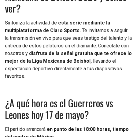
ver?
SEAHAWKS
PELICANS
Sintoniza la actividad de
esta serie mediante la
BEARS
SPURS
multiplataforma de Claro Sports.
Te invitamos a seguir
la transmisión en vivo para que seas testigo del talento y la
LIONS
NUGGETS
entrega de estos peloteros en el diamante. Conéctate con
nosotros y
disfruta de la señal gratuita que te ofrece lo
PACKERS
TIMBERWOLVES
mejor de la Liga Mexicana de Beisbol,
llevando el
espectáculo deportivo directamente a tus dispositivos
VIKINGS
THUNDER
favoritos.
FALCONS
TRAIL BLAZERS
¿A qué hora es el Guerreros vs
PANTHERS
JAZZ
Leones hoy 17 de mayo?
SAINTS
El partido arrancará
en punto de las 18:00 horas, tiempo
del centro de México.