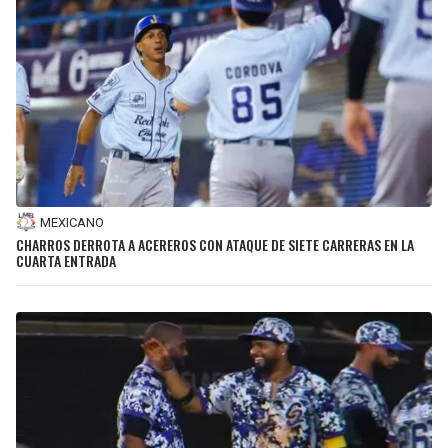
MEXICANO
CHARROS DERROTA A ACEREROS CON ATAQUE DE SIETE CARRERAS EN LA
CUARTA ENTRADA