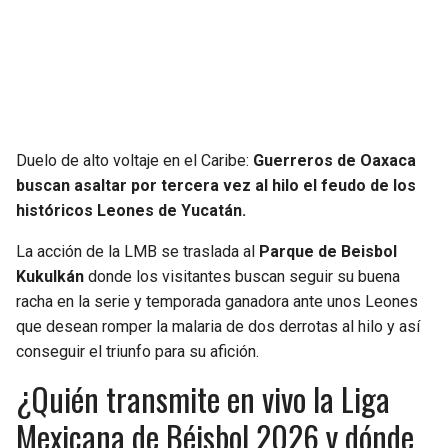
JAGUARS
WIZARDS
TITANS
WARRIORS
COWBOYS
CLIPPERS
Duelo de alto voltaje en el Caribe:
Guerreros de Oaxaca
GIANTS
LAKERS
buscan asaltar por tercera vez al hilo el feudo de los
históricos Leones de Yucatán.
EAGLES
SUNS
La acción de la LMB se traslada al
Parque de Beisbol
Kukulkán
donde los visitantes buscan seguir su buena
COMMANDERS
KINGS
racha en la serie y temporada ganadora ante unos Leones
que desean romper la malaria de dos derrotas al hilo y así
CARDINALS
MAVERICKS
conseguir el triunfo para su afición.
RAMS
ROCKETS
¿Quién transmite en vivo la Liga
Mexicana de Béisbol 2026 y dónde
49ERS
GRIZZLIES