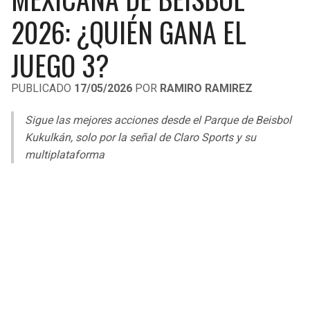
LIGA DE EXPANSIÓN MX
UEFA EUROPA LEAGUE
2026: ¿QUIÉN GANA EL
RAIDERS
CAVALIERS
LEAGUES CUP
UEFA CONFERENCE LEAGUE
JUEGO 3?
MLS
CHARGERS
PISTONS
PUBLICADO
17/05/2026
POR
RAMIRO RAMIREZ
COPA LIBERTADORES
RAVENS
PACERS
Sigue las mejores acciones desde el Parque de Beisbol
COPA SUDAMERICANA
Kukulkán, solo por la señal de Claro Sports y su
BENGALS
BUCKS
multiplataforma
LIGA BETPLAY
BROWNS
HAWKS
OTRAS LIGAS
STEELERS
HORNETS
TEXANS
HEAT
COLTS
MAGIC