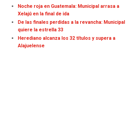
JAGUARS
WIZARDS
Noche roja en Guatemala: Municipal arrasa a
Xelajú en la final de ida
TITANS
WARRIORS
De las finales perdidas a la revancha: Municipal
quiere la estrella 33
COWBOYS
CLIPPERS
Herediano alcanza los 32 títulos y supera a
Alajuelense
GIANTS
LAKERS
EAGLES
SUNS
COMMANDERS
KINGS
CARDINALS
MAVERICKS
RAMS
ROCKETS
49ERS
GRIZZLIES