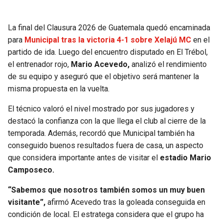
SEAHAWKS
PELICANS
La final del Clausura 2026 de Guatemala quedó encaminada
para
Municipal tras la victoria 4-1 sobre Xelajú MC
en el
BEARS
SPURS
partido de ida. Luego del encuentro disputado en El Trébol,
el entrenador rojo,
Mario Acevedo,
analizó el rendimiento
LIONS
NUGGETS
de su equipo y aseguró que el objetivo será mantener la
misma propuesta en la vuelta.
PACKERS
TIMBERWOLVES
El técnico valoró el nivel mostrado por sus jugadores y
VIKINGS
THUNDER
destacó la confianza con la que llega el club al cierre de la
temporada. Además, recordó que Municipal también ha
conseguido buenos resultados fuera de casa, un aspecto
FALCONS
TRAIL BLAZERS
que considera importante antes de visitar el
estadio Mario
Camposeco.
PANTHERS
JAZZ
“Sabemos que nosotros también somos un muy buen
SAINTS
visitante”,
afirmó Acevedo tras la goleada conseguida en
condición de local. El estratega considera que el grupo ha