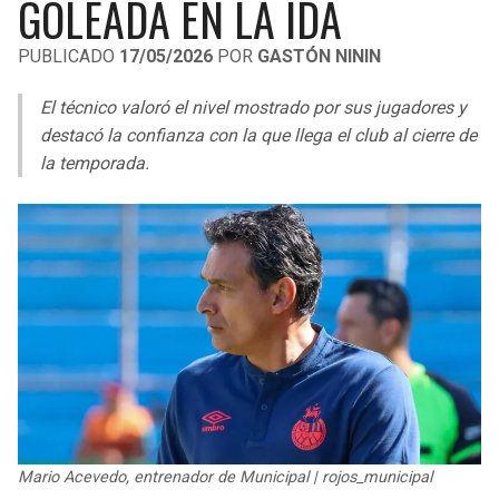
GOLEADA EN LA IDA
LIGA DE EXPANSIÓN MX
UEFA EUROPA LEAGUE
PUBLICADO
17/05/2026
POR
GASTÓN NININ
RAIDERS
CAVALIERS
LEAGUES CUP
UEFA CONFERENCE LEAGUE
El técnico valoró el nivel mostrado por sus jugadores y
MLS
CHARGERS
PISTONS
destacó la confianza con la que llega el club al cierre de
la temporada.
COPA LIBERTADORES
RAVENS
PACERS
COPA SUDAMERICANA
BENGALS
BUCKS
LIGA BETPLAY
BROWNS
HAWKS
OTRAS LIGAS
STEELERS
HORNETS
TEXANS
HEAT
COLTS
MAGIC
Mario Acevedo, entrenador de Municipal | rojos_municipal