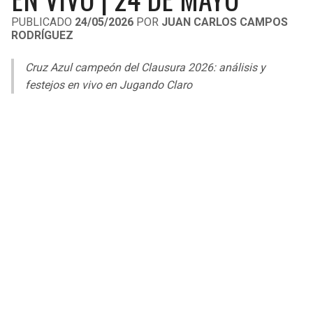
LIGA DE EXPANSIÓN MX
UEFA EUROPA LEAGUE
PUBLICADO
24/05/2026
POR
JUAN CARLOS CAMPOS
RODRÍGUEZ
RAIDERS
CAVALIERS
LEAGUES CUP
UEFA CONFERENCE LEAGUE
Cruz Azul campeón del Clausura 2026: análisis y
MLS
CHARGERS
PISTONS
festejos en vivo en Jugando Claro
COPA LIBERTADORES
RAVENS
PACERS
COPA SUDAMERICANA
BENGALS
BUCKS
LIGA BETPLAY
BROWNS
HAWKS
OTRAS LIGAS
STEELERS
HORNETS
TEXANS
HEAT
COLTS
MAGIC