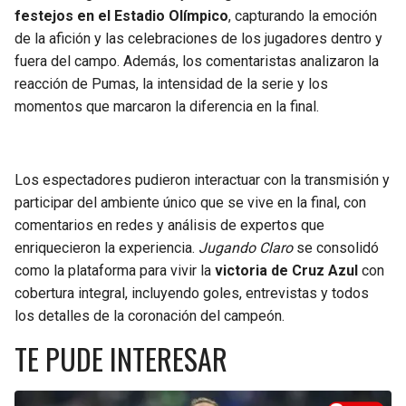
festejos en el Estadio Olímpico
, capturando la emoción
SEAHAWKS
PELICANS
de la afición y las celebraciones de los jugadores dentro y
fuera del campo. Además, los comentaristas analizaron la
BEARS
SPURS
reacción de Pumas, la intensidad de la serie y los
momentos que marcaron la diferencia en la final.
LIONS
NUGGETS
PACKERS
TIMBERWOLVES
Los espectadores pudieron interactuar con la transmisión y
participar del ambiente único que se vive en la final, con
VIKINGS
THUNDER
comentarios en redes y análisis de expertos que
enriquecieron la experiencia.
Jugando Claro
se consolidó
como la plataforma para vivir la
victoria de Cruz Azul
con
FALCONS
TRAIL BLAZERS
cobertura integral, incluyendo goles, entrevistas y todos
los detalles de la coronación del campeón.
PANTHERS
JAZZ
TE PUDE INTERESAR
SAINTS