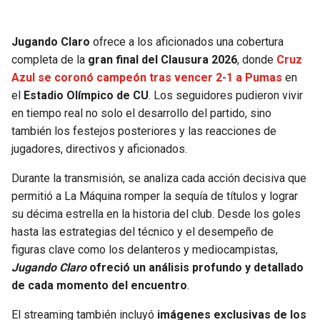
JAGUARS
WIZARDS
Jugando Claro
ofrece a los aficionados una cobertura
TITANS
WARRIORS
completa de la
gran final del Clausura 2026
, donde
Cruz
Azul se coronó campeón tras vencer 2-1 a Pumas
en
COWBOYS
CLIPPERS
el
Estadio Olímpico de CU
. Los seguidores pudieron vivir
en tiempo real no solo el desarrollo del partido, sino
GIANTS
LAKERS
también los festejos posteriores y las reacciones de
jugadores, directivos y aficionados.
EAGLES
SUNS
Durante la transmisión, se analiza cada acción decisiva que
permitió a La Máquina romper la sequía de títulos y lograr
COMMANDERS
KINGS
su décima estrella en la historia del club. Desde los goles
hasta las estrategias del técnico y el desempeño de
CARDINALS
MAVERICKS
figuras clave como los delanteros y mediocampistas,
Jugando Claro
ofreció un análisis profundo y detallado
RAMS
ROCKETS
de cada momento del encuentro
.
49ERS
GRIZZLIES
El streaming también incluyó
imágenes exclusivas de los