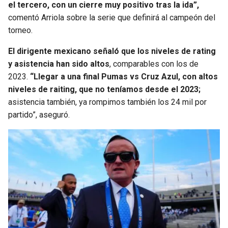
el tercero, con un cierre muy positivo tras la ida”,
comentó Arriola sobre la serie que definirá al campeón del
SEAHAWKS
PELICANS
torneo.
BEARS
SPURS
El dirigente mexicano señaló que los niveles de rating
y asistencia han sido altos
, comparables con los de
LIONS
NUGGETS
2023.
“Llegar a una final Pumas vs Cruz Azul, con altos
niveles de raiting, que no teníamos desde el 2023;
PACKERS
TIMBERWOLVES
asistencia también, ya rompimos también los 24 mil por
partido”, aseguró.
VIKINGS
THUNDER
FALCONS
TRAIL BLAZERS
PANTHERS
JAZZ
SAINTS