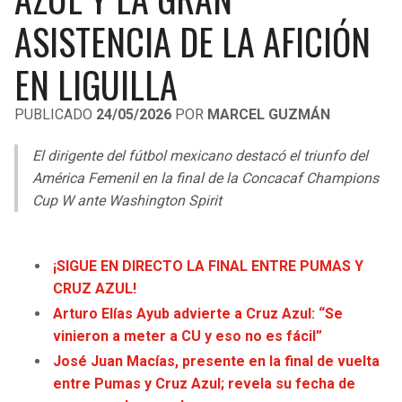
LIGA DE EXPANSIÓN MX
UEFA EUROPA LEAGUE
ASISTENCIA DE LA AFICIÓN
RAIDERS
CAVALIERS
LEAGUES CUP
UEFA CONFERENCE LEAGUE
EN LIGUILLA
MLS
CHARGERS
PISTONS
PUBLICADO
24/05/2026
POR
MARCEL GUZMÁN
COPA LIBERTADORES
RAVENS
PACERS
El dirigente del fútbol mexicano destacó el triunfo del
COPA SUDAMERICANA
América Femenil en la final de la Concacaf Champions
BENGALS
BUCKS
Cup W ante Washington Spirit
LIGA BETPLAY
BROWNS
HAWKS
OTRAS LIGAS
¡SIGUE EN DIRECTO LA FINAL ENTRE PUMAS Y
STEELERS
HORNETS
CRUZ AZUL!
Arturo Elías Ayub advierte a Cruz Azul: “Se
TEXANS
HEAT
vinieron a meter a CU y eso no es fácil”
José Juan Macías, presente en la final de vuelta
COLTS
MAGIC
entre Pumas y Cruz Azul; revela su fecha de