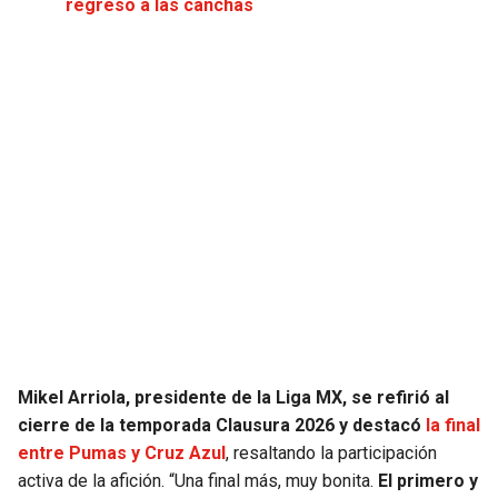
regreso a las canchas
JAGUARS
WIZARDS
TITANS
WARRIORS
COWBOYS
CLIPPERS
GIANTS
LAKERS
EAGLES
SUNS
COMMANDERS
KINGS
CARDINALS
MAVERICKS
Mikel Arriola, presidente de la Liga MX, se refirió al
cierre de la temporada Clausura 2026 y destacó
la final
RAMS
ROCKETS
entre Pumas y Cruz Azul
, resaltando la participación
activa de la afición. “Una final más, muy bonita.
El primero y
49ERS
GRIZZLIES