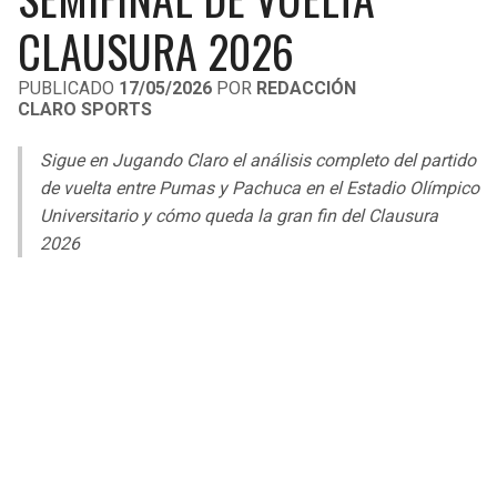
LIGA DE EXPANSIÓN MX
UEFA EUROPA LEAGUE
CLAUSURA 2026
RAIDERS
CAVALIERS
LEAGUES CUP
UEFA CONFERENCE LEAGUE
PUBLICADO
17/05/2026
POR
REDACCIÓN
CLARO SPORTS
MLS
CHARGERS
PISTONS
Sigue en Jugando Claro el análisis completo del partido
COPA LIBERTADORES
RAVENS
PACERS
de vuelta entre Pumas y Pachuca en el Estadio Olímpico
COPA SUDAMERICANA
Universitario y cómo queda la gran fin del Clausura
BENGALS
BUCKS
2026
LIGA BETPLAY
BROWNS
HAWKS
OTRAS LIGAS
STEELERS
HORNETS
TEXANS
HEAT
COLTS
MAGIC