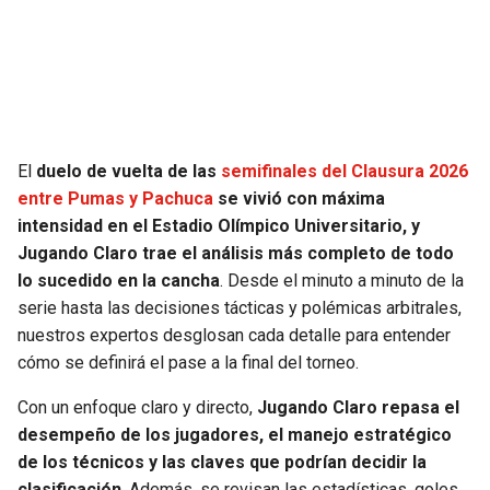
JAGUARS
WIZARDS
TITANS
WARRIORS
COWBOYS
CLIPPERS
El
duelo de vuelta de las
semifinales del Clausura 2026
GIANTS
LAKERS
entre Pumas y Pachuca
se vivió con máxima
intensidad en el Estadio Olímpico Universitario, y
EAGLES
SUNS
Jugando Claro trae el análisis más completo de todo
lo sucedido en la cancha
. Desde el minuto a minuto de la
COMMANDERS
KINGS
serie hasta las decisiones tácticas y polémicas arbitrales,
nuestros expertos desglosan cada detalle para entender
cómo se definirá el pase a la final del torneo.
CARDINALS
MAVERICKS
Con un enfoque claro y directo,
Jugando Claro repasa el
RAMS
ROCKETS
desempeño de los jugadores, el manejo estratégico
de los técnicos y las claves que podrían decidir la
49ERS
GRIZZLIES
clasificación
. Además, se revisan las estadísticas, goles,