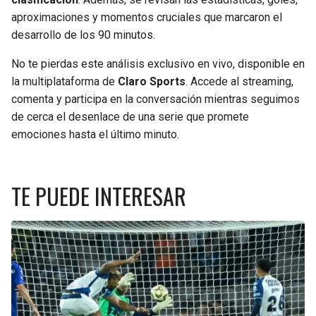
aproximaciones y momentos cruciales que marcaron el
SEAHAWKS
PELICANS
desarrollo de los 90 minutos.
No te pierdas este análisis exclusivo en vivo, disponible en
BEARS
SPURS
la multiplataforma de
Claro Sports
. Accede al streaming,
comenta y participa en la conversación mientras seguimos
LIONS
NUGGETS
de cerca el desenlace de una serie que promete
emociones hasta el último minuto.
PACKERS
TIMBERWOLVES
VIKINGS
THUNDER
TE PUEDE INTERESAR
FALCONS
TRAIL BLAZERS
PANTHERS
JAZZ
SAINTS