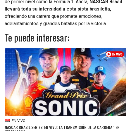
de primer nivel como la Fórmula 1. Ahora,
NASCAR Brasil
llevará toda su intensidad a esta pista brasileña,
SEAHAWKS
PELICANS
ofreciendo una carrera que promete emociones,
adelantamientos y grandes batallas por la victoria.
BEARS
SPURS
Te puede interesar:
LIONS
NUGGETS
PACKERS
TIMBERWOLVES
VIKINGS
THUNDER
FALCONS
TRAIL BLAZERS
PANTHERS
JAZZ
SAINTS
EN VIVO
NASCAR BRASIL SERIES, EN VIVO: LA TRANSMISIÓN DE LA CARRERA 1 EN