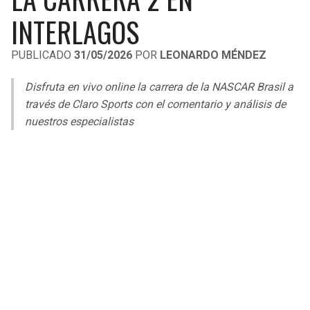
LIGA DE EXPANSIÓN MX
UEFA EUROPA LEAGUE
INTERLAGOS
RAIDERS
CAVALIERS
LEAGUES CUP
UEFA CONFERENCE LEAGUE
PUBLICADO
31/05/2026
POR
LEONARDO MÉNDEZ
MLS
CHARGERS
PISTONS
Disfruta en vivo online la carrera de la NASCAR Brasil a
COPA LIBERTADORES
través de Claro Sports con el comentario y análisis de
RAVENS
PACERS
nuestros especialistas
COPA SUDAMERICANA
BENGALS
BUCKS
LIGA BETPLAY
BROWNS
HAWKS
OTRAS LIGAS
STEELERS
HORNETS
TEXANS
HEAT
COLTS
MAGIC