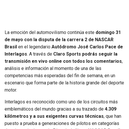
JAGUARS
WIZARDS
TITANS
WARRIORS
La emoción del automovilismo continúa este
domingo 31
COWBOYS
CLIPPERS
de mayo con la disputa de la carrera 2 de NASCAR
Brasil
en el legendario
Autódromo José Carlos Pace de
GIANTS
LAKERS
Interlagos
. A través de
Claro Sports podrás seguir la
transmisión en vivo online con todos los comentarios
,
EAGLES
SUNS
análisis e información al momento de una de las
competencias más esperadas del fin de semana, en un
COMMANDERS
KINGS
escenario que forma parte de la historia grande del deporte
motor.
CARDINALS
MAVERICKS
Interlagos es reconocido como uno de los circuitos más
emblemáticos del mundo gracias a su trazado de
4.309
RAMS
ROCKETS
kilómetros y a sus exigentes curvas técnicas
, que han
puesto a prueba a generaciones de pilotos en categorías
49ERS
GRIZZLIES