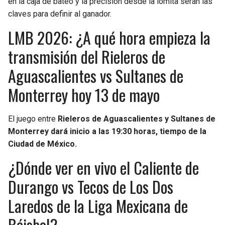
en la caja de bateo y la precisión desde la lomita serán las
claves para definir al ganador.
SEAHAWKS
PELICANS
LMB 2026: ¿A qué hora empieza la
BEARS
SPURS
transmisión del Rieleros de
Aguascalientes vs Sultanes de
LIONS
NUGGETS
Monterrey hoy 13 de mayo
PACKERS
TIMBERWOLVES
El juego entre
Rieleros de Aguascalientes y Sultanes de
VIKINGS
THUNDER
Monterrey dará inicio a las 19:30 horas, tiempo de la
Ciudad de México.
FALCONS
TRAIL BLAZERS
¿Dónde ver en vivo el Caliente de
PANTHERS
JAZZ
Durango vs Tecos de Los Dos
Laredos de la Liga Mexicana de
SAINTS
Béisbol?