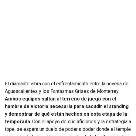
JAGUARS
WIZARDS
TITANS
WARRIORS
COWBOYS
CLIPPERS
GIANTS
LAKERS
EAGLES
SUNS
El diamante vibra con el enfrentamiento entre la novena de
COMMANDERS
KINGS
Aguascalientes y los Fantasmas Grises de Monterrey.
Ambos equipos saltan al terreno de juego con el
CARDINALS
MAVERICKS
hambre de victoria necesaria para sacudir el standing
y demostrar de qué están hechos en esta etapa de la
RAMS
ROCKETS
temporada
. Con el apoyo de sus aficiones y la estrategia a
tope, se espera un duelo de poder a poder donde el temple
49ERS
GRIZZLIES