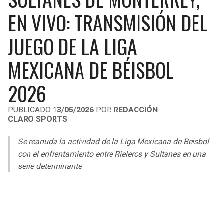
LIGA DE EXPANSIÓN MX
UEFA EUROPA LEAGUE
EN VIVO: TRANSMISIÓN DEL
RAIDERS
CAVALIERS
LEAGUES CUP
UEFA CONFERENCE LEAGUE
JUEGO DE LA LIGA
MLS
CHARGERS
PISTONS
MEXICANA DE BÉISBOL
COPA LIBERTADORES
RAVENS
PACERS
2026
COPA SUDAMERICANA
BENGALS
BUCKS
PUBLICADO
13/05/2026
POR
REDACCIÓN
LIGA BETPLAY
CLARO SPORTS
BROWNS
HAWKS
OTRAS LIGAS
Se reanuda la actividad de la Liga Mexicana de Beisbol
STEELERS
HORNETS
con el enfrentamiento entre Rieleros y Sultanes en una
serie determinante
TEXANS
HEAT
COLTS
MAGIC