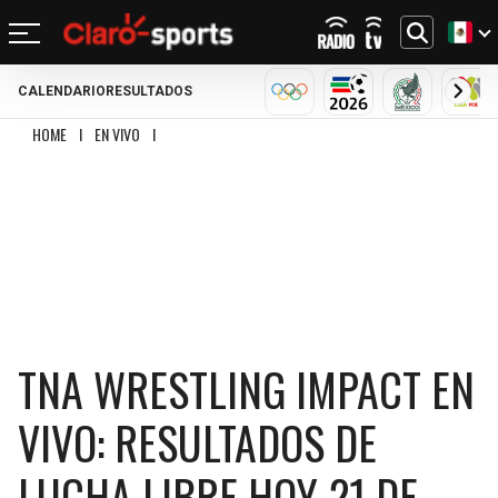
CALENDARIO
RESULTADOS
REGRESAR
REGRESAR
REGRESAR
REGRESAR
REGRESAR
REGRESAR
REGRESAR
REGRESAR
OLÍMPICOS
MUNDIAL 2026
SELECCIÓN
LIG
HOME
I
EN VIVO
I
TNA WRESTLING IMPACT EN VIVO: RESULTADOS DE LUCHA 
FÚTBOL
FÚTBOL INTERNACIONAL
MOTOR
NFL
NBA
BÉISBOL
OTROS DEPORTES
ACTUALIDAD
MUNDIAL 2026
CHAMPIONS LEAGUE
FÓRMULA 1
MEXICANO
CICLISMO
TENDENCIAS
BILLS
CELTICS
LIGA MX
LALIGA
NASCAR
MLB
TENIS
MÚSICA
DOLPHINS
NETS
SELECCIÓN MEXICANA
PREMIER LEAGUE
BOXEO
CINE Y TV
PATRIOTS
KNICKS
CONCACHAMPIONS
SERIE A
GOLF
VIDEOJUEGOS
TNA WRESTLING IMPACT EN
JETS
76ERS
FÚTBOL DE ESTUFA
BUNDESLIGA
UFC
VIVO: RESULTADOS DE
BRONCOS
RAPTORS
FÚTBOL FEMENIL
LIGUE 1
LUCHA LIBRE HOY 21 DE
CHIEFS
BULLS