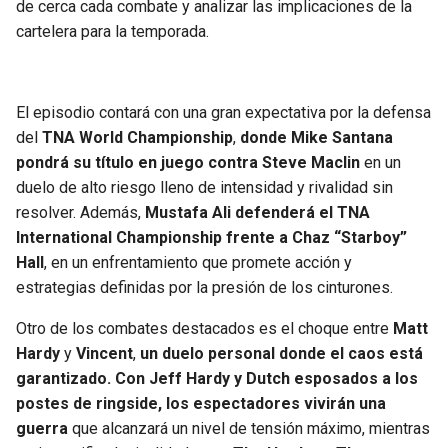
de cerca cada combate y analizar las implicaciones de la
JAGUARS
WIZARDS
cartelera para la temporada.
TITANS
WARRIORS
El episodio contará con una gran expectativa por la defensa
COWBOYS
CLIPPERS
del
TNA World Championship
,
donde Mike Santana
pondrá su título en juego contra
Steve Maclin
en un
GIANTS
LAKERS
duelo de alto riesgo lleno de intensidad y rivalidad sin
resolver. Además,
Mustafa Ali
defenderá el TNA
EAGLES
SUNS
International Championship frente a
Chaz “Starboy”
Hall
, en un enfrentamiento que promete acción y
COMMANDERS
KINGS
estrategias definidas por la presión de los cinturones.
Otro de los combates destacados es el choque entre
Matt
CARDINALS
MAVERICKS
Hardy
y
Vincent
,
un duelo personal donde el caos está
garantizado. Con Jeff Hardy y Dutch esposados a los
RAMS
ROCKETS
postes de ringside, los espectadores vivirán una
guerra
que alcanzará un nivel de tensión máximo, mientras
49ERS
GRIZZLIES