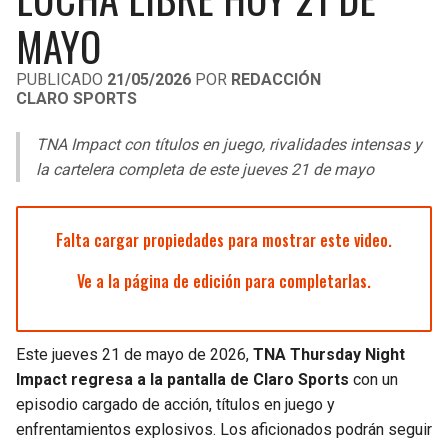
LIGA DE EXPANSIÓN MX
UEFA EUROPA LEAGUE
MAYO
RAIDERS
CAVALIERS
LEAGUES CUP
UEFA CONFERENCE LEAGUE
PUBLICADO
21/05/2026
POR
REDACCIÓN
CLARO SPORTS
MLS
CHARGERS
PISTONS
TNA Impact con títulos en juego, rivalidades intensas y
COPA LIBERTADORES
RAVENS
PACERS
la cartelera completa de este jueves 21 de mayo
COPA SUDAMERICANA
BENGALS
BUCKS
Falta cargar propiedades para mostrar este video.
LIGA BETPLAY
BROWNS
HAWKS
Ve a la página de edición para completarlas.
OTRAS LIGAS
STEELERS
HORNETS
Este jueves 21 de mayo de 2026,
TNA Thursday Night
TEXANS
HEAT
Impact
regresa a la pantalla de Claro Sports
con un
episodio cargado de acción, títulos en juego y
COLTS
MAGIC
enfrentamientos explosivos. Los aficionados podrán seguir