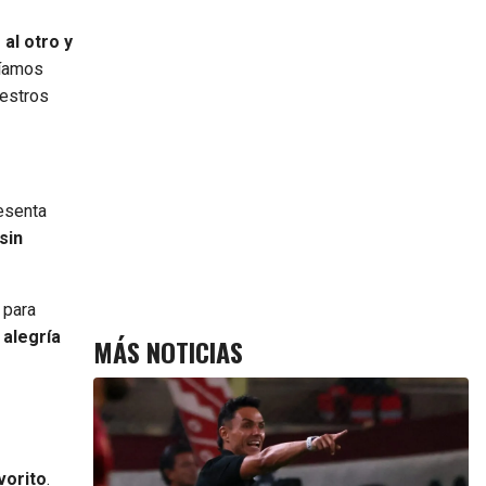
al otro y
ríamos
uestros
resenta
sin
 para
 alegría
MÁS NOTICIAS
vorito
.