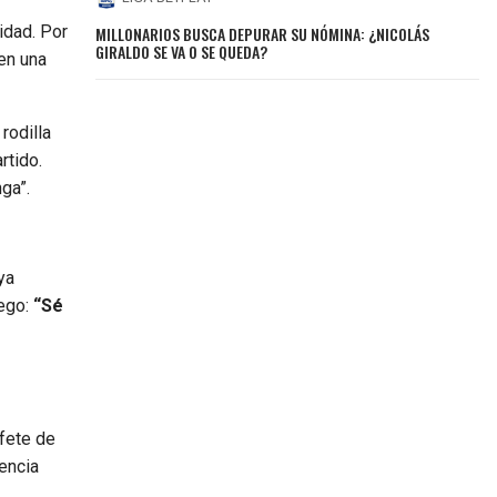
lidad. Por
MILLONARIOS BUSCA DEPURAR SU NÓMINA: ¿NICOLÁS
GIRALDO SE VA O SE QUEDA?
 en una
rodilla
rtido.
ga”.
ya
uego:
“Sé
afete de
gencia