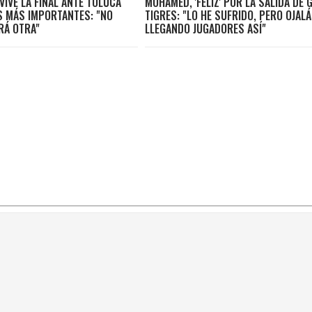
IVE LA FINAL ANTE TOLUCA
MOHAMED, 'FELIZ' POR LA SALIDA DE 
S MÁS IMPORTANTES: "NO
TIGRES: "LO HE SUFRIDO, PERO OJALÁ
RÁ OTRA"
LLEGANDO JUGADORES ASÍ"