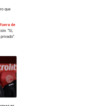
ero que
 fuera de
ón. “Sí,
privado”.