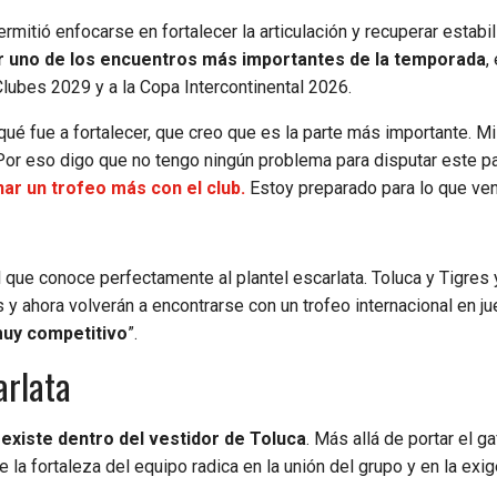
ermitió enfocarse en fortalecer la articulación y recuperar estabi
r uno de los encuentros más importantes de la temporada
,
Clubes 2029 y a la Copa Intercontinental 2026.
qué fue a fortalecer, que creo que es la parte más importante. Mi 
. Por eso digo que no tengo ningún problema para disputar este pa
ar un trofeo más con el club.
Estoy preparado para lo que ven
l que conoce perfectamente al plantel escarlata. Toluca y Tigres 
s y ahora volverán a encontrarse con un trofeo internacional en j
 muy competitivo
”.
arlata
existe dentro del vestidor de Toluca
. Más allá de portar el g
la fortaleza del equipo radica en la unión del grupo y en la exi