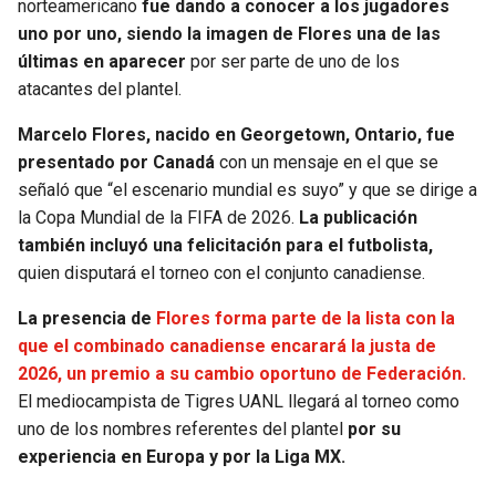
norteamericano
fue dando a conocer a los jugadores
uno por uno, siendo la imagen de Flores una de las
SEAHAWKS
PELICANS
últimas en aparecer
por ser parte de uno de los
atacantes del plantel.
BEARS
SPURS
Marcelo Flores, nacido en Georgetown, Ontario, fue
LIONS
NUGGETS
presentado por Canadá
con un mensaje en el que se
señaló que “el escenario mundial es suyo” y que se dirige a
PACKERS
TIMBERWOLVES
la Copa Mundial de la FIFA de 2026.
La publicación
también incluyó una felicitación para el futbolista,
quien disputará el torneo con el conjunto canadiense.
VIKINGS
THUNDER
La presencia de
Flores forma parte de la lista con la
FALCONS
TRAIL BLAZERS
que el combinado canadiense encarará la justa de
2026, un premio a su cambio oportuno de Federación.
PANTHERS
JAZZ
El mediocampista de Tigres UANL llegará al torneo como
uno de los nombres referentes del plantel
por su
SAINTS
experiencia en Europa y por la Liga MX.