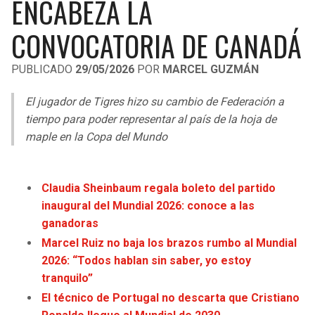
ENCABEZA LA
LIGA DE EXPANSIÓN MX
UEFA EUROPA LEAGUE
CONVOCATORIA DE CANADÁ
RAIDERS
CAVALIERS
LEAGUES CUP
UEFA CONFERENCE LEAGUE
PUBLICADO
29/05/2026
POR
MARCEL GUZMÁN
MLS
CHARGERS
PISTONS
El jugador de Tigres hizo su cambio de Federación a
COPA LIBERTADORES
RAVENS
PACERS
tiempo para poder representar al país de la hoja de
COPA SUDAMERICANA
maple en la Copa del Mundo
BENGALS
BUCKS
LIGA BETPLAY
BROWNS
HAWKS
Claudia Sheinbaum regala boleto del partido
OTRAS LIGAS
inaugural del Mundial 2026: conoce a las
STEELERS
HORNETS
ganadoras
Marcel Ruiz no baja los brazos rumbo al Mundial
TEXANS
HEAT
2026: “Todos hablan sin saber, yo estoy
tranquilo”
COLTS
MAGIC
El técnico de Portugal no descarta que Cristiano