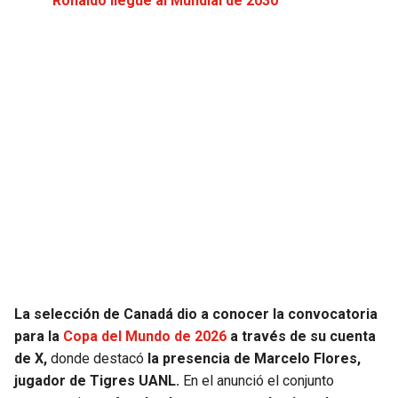
Ronaldo llegue al Mundial de 2030
JAGUARS
WIZARDS
TITANS
WARRIORS
COWBOYS
CLIPPERS
GIANTS
LAKERS
EAGLES
SUNS
COMMANDERS
KINGS
CARDINALS
MAVERICKS
La selección de Canadá dio a conocer la convocatoria
para la
Copa del Mundo de 2026
a través de su cuenta
RAMS
ROCKETS
de X,
donde destacó
la presencia de Marcelo Flores,
jugador de Tigres UANL.
En el anunció el conjunto
49ERS
GRIZZLIES