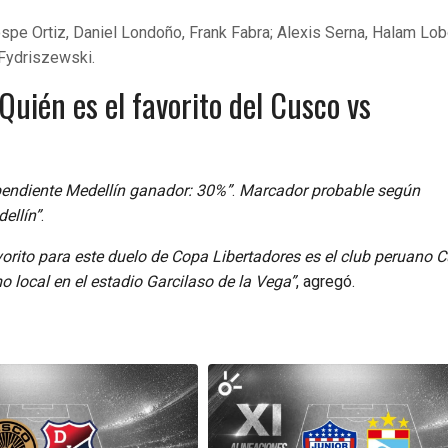
pe Ortiz, Daniel Londoño, Frank Fabra; Alexis Serna, Halam Lob
 Fydriszewski.
Quién es el favorito del Cusco vs
endiente Medellín ganador: 30%”
.
Marcador probable según
ellín”
.
avorito para este duelo de Copa Libertadores es el club peruano 
o local en el estadio Garcilaso de la Vega”
, agregó.