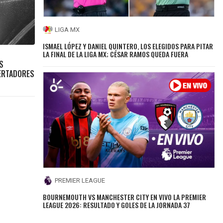
LIGA MX
ISMAEL LÓPEZ Y DANIEL QUINTERO, LOS ELEGIDOS PARA PITAR
LA FINAL DE LA LIGA MX; CÉSAR RAMOS QUEDA FUERA
S
BERTADORES
PREMIER LEAGUE
BOURNEMOUTH VS MANCHESTER CITY EN VIVO LA PREMIER
LEAGUE 2026: RESULTADO Y GOLES DE LA JORNADA 37