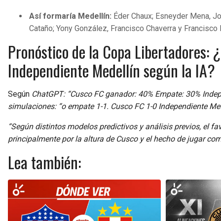
Así formaría Medellín:
Éder Chaux; Esneyder Mena, Jos
Cataño; Yony González, Francisco Chaverra y Francisco
Pronóstico de la Copa Libertadores: ¿
Independiente Medellín según la IA?
Según
ChatGPT:
“Cusco FC ganador: 40% Empate: 30% Indep
simulaciones: “o empate 1-1. Cusco FC 1-0 Independiente Med
“Según distintos modelos predictivos y análisis previos, el f
principalmente por la altura de Cusco y el hecho de jugar com
Lea también: