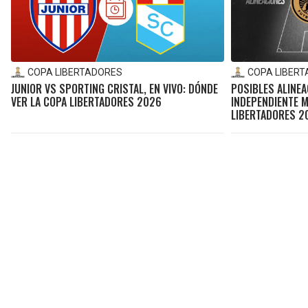
COPA LIBERTADORES
COPA LIBER
JUNIOR VS SPORTING CRISTAL, EN VIVO: DÓNDE
POSIBLES ALINE
VER LA COPA LIBERTADORES 2026
INDEPENDIENTE M
LIBERTADORES 2