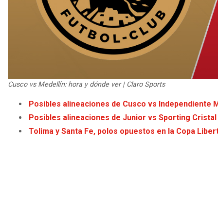
Cusco vs Medellín: hora y dónde ver | Claro Sports
Posibles alineaciones de Cusco vs Independiente M
Posibles alineaciones de Junior vs Sporting Crista
Tolima y Santa Fe, polos opuestos en la Copa Libe