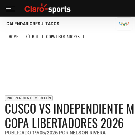
CALENDARIO
RESULTADOS
OLÍM
HOME
I
FÚTBOL
I
COPA LIBERTADORES
I
CUSCO VS INDEPENDIENTE MEDE
INDEPENDIENTE MEDELLÍN
CUSCO VS INDEPENDIENTE ME
COPA LIBERTADORES 2026
PUBLICADO
19/05/2026
POR
NELSON RIVERA