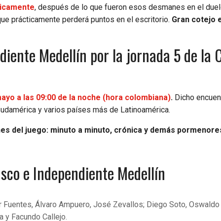
micamente
, después de lo que fueron esos desmanes en el duel
ue prácticamente perderá puntos en el escritorio.
Gran cotejo 
diente Medellín por la jornada 5 de la 
ayo a las 09:00 de la noche (hora colombiana)
.
Dicho encuen
Sudamérica y varios países más de Latinoamérica.
es del juego: minuto a minuto, crónica y demás pormenore
usco e Independiente Medellín
ir Fuentes, Álvaro Ampuero, José Zevallos; Diego Soto, Oswaldo
 y Facundo Callejo.