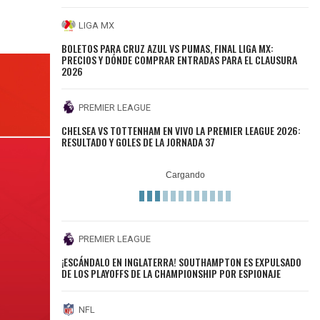
LIGA MX
BOLETOS PARA CRUZ AZUL VS PUMAS, FINAL LIGA MX:
PRECIOS Y DÓNDE COMPRAR ENTRADAS PARA EL CLAUSURA
2026
PREMIER LEAGUE
CHELSEA VS TOTTENHAM EN VIVO LA PREMIER LEAGUE 2026:
RESULTADO Y GOLES DE LA JORNADA 37
PREMIER LEAGUE
¡ESCÁNDALO EN INGLATERRA! SOUTHAMPTON ES EXPULSADO
DE LOS PLAYOFFS DE LA CHAMPIONSHIP POR ESPIONAJE
NFL