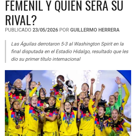
FEMENIL Y QUIÉN SERÁ SU
LIGA DE EXPANSIÓN MX
UEFA EUROPA LEAGUE
RIVAL?
RAIDERS
CAVALIERS
LEAGUES CUP
UEFA CONFERENCE LEAGUE
PUBLICADO
23/05/2026
POR
GUILLERMO HERRERA
MLS
CHARGERS
PISTONS
Las Águilas derrotaron 5-3 al Washington Spirit en la
COPA LIBERTADORES
RAVENS
PACERS
final disputada en el Estadio Hidalgo, resultado que les
COPA SUDAMERICANA
dio su primer título internacional
BENGALS
BUCKS
LIGA BETPLAY
BROWNS
HAWKS
OTRAS LIGAS
STEELERS
HORNETS
TEXANS
HEAT
COLTS
MAGIC