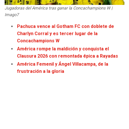
JAGUARS
WIZARDS
Jugadoras del América tras ganar la Concachampions W |
Imago7
TITANS
WARRIORS
Pachuca vence al Gotham FC con doblete de
Charlyn Corral y es tercer lugar de la
COWBOYS
CLIPPERS
Concachampions W
América rompe la maldición y conquista el
GIANTS
LAKERS
Clausura 2026 con remontada épica a Rayadas
América Femenil y Ángel Villacampa, de la
EAGLES
SUNS
frustración a la gloria
COMMANDERS
KINGS
CARDINALS
MAVERICKS
RAMS
ROCKETS
49ERS
GRIZZLIES