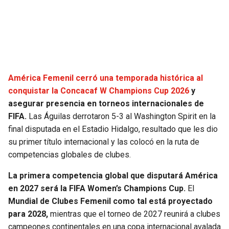
SEAHAWKS
PELICANS
BEARS
SPURS
LIONS
NUGGETS
América Femenil cerró una temporada histórica al
conquistar la Concacaf W Champions Cup 2026
y
PACKERS
TIMBERWOLVES
asegurar presencia en torneos internacionales de
FIFA.
Las Águilas derrotaron 5-3 al Washington Spirit en la
VIKINGS
THUNDER
final disputada en el Estadio Hidalgo, resultado que les dio
su primer título internacional y las colocó en la ruta de
FALCONS
TRAIL BLAZERS
competencias globales de clubes.
La primera competencia global que disputará América
PANTHERS
JAZZ
en 2027 será la FIFA Women’s Champions Cup.
El
Mundial de Clubes Femenil como tal está proyectado
SAINTS
para 2028,
mientras que el torneo de 2027 reunirá a clubes
campeones continentales en una copa internacional avalada