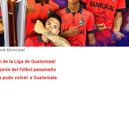
ook Municipal
n de la Liga de Guatemala!
ampeón del fútbol panameño
a pudo volver a Guatemala