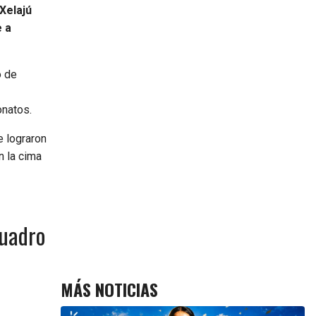
Xelajú
e a
o de
onatos.
e lograron
n la cima
cuadro
MÁS NOTICIAS