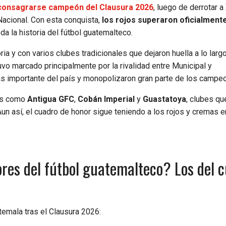
as consagrarse campeón del Clausura 2026
, luego de derrotar a
 Nacional. Con esta conquista,
los rojos superaron oficialment
 la historia del fútbol guatemalteco.
a y con varios clubes tradicionales que dejaron huella a lo larg
uvo marcado principalmente por la rivalidad entre Municipal y
ás importante del país y monopolizaron gran parte de los campe
tas como
Antigua GFC
,
Cobán Imperial
y
Guastatoya
, clubes qu
Aun así, el cuadro de honor sigue teniendo a los rojos y cremas e
res del fútbol guatemalteco? Los del 
temala tras el Clausura 2026: