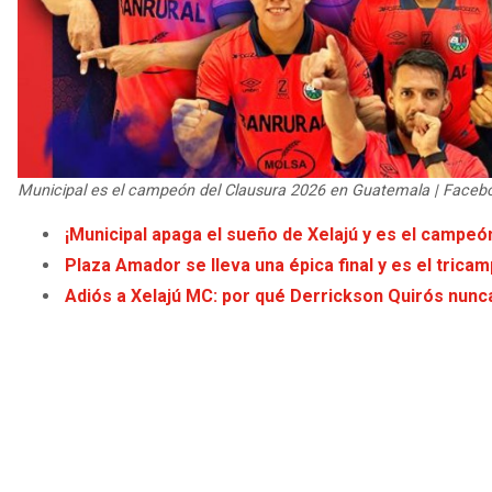
Municipal es el campeón del Clausura 2026 en Guatemala | Faceb
¡Municipal apaga el sueño de Xelajú y es el campeó
Plaza Amador se lleva una épica final y es el tric
Adiós a Xelajú MC: por qué Derrickson Quirós nunc