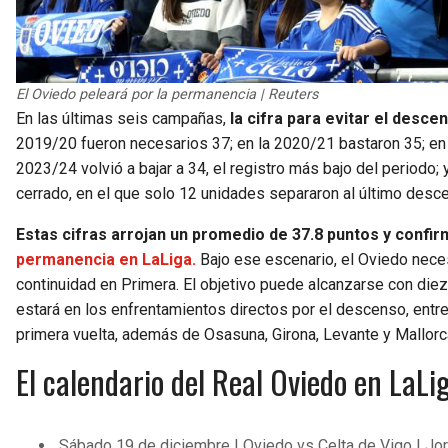
El Oviedo peleará por la permanencia | Reuters
En las últimas seis campañas,
la cifra para evitar el desce
2019/20 fueron necesarios 37; en la 2020/21 bastaron 35; en l
2023/24 volvió a bajar a 34, el registro más bajo del periodo
cerrado, en el que solo 12 unidades separaron al último desc
Estas cifras arrojan un promedio de 37.8 puntos y confi
permanencia en LaLiga.
Bajo ese escenario, el Oviedo neces
continuidad en Primera. El objetivo puede alcanzarse con die
estará en los enfrentamientos directos por el descenso, entre 
primera vuelta, además de Osasuna, Girona, Levante y Mallorc
El calendario del Real Oviedo en LaLi
Sábado 19 de diciembre | Oviedo vs Celta de Vigo | Jo