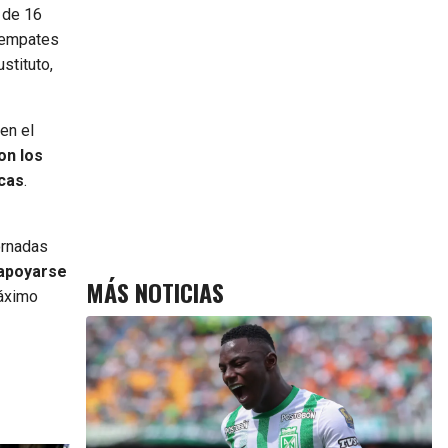
 de 16
o empates
stituto,
en el
on los
icas
.
ornadas
apoyarse
MÁS NOTICIAS
máximo