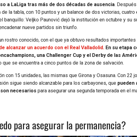
eso a LaLiga tras más de dos décadas de ausencia
. Después
 de la tabla, con 10 puntos y un balance de dos victorias, cuatr
 banquillo: Veljko Paunović dejó la institución en octubre y su su
ncadenar nueve partidos sin triunfo.
un rostro conocido, con el que ya obtuvo resultados importantes 
e alcanzar un acuerdo con el Real Valladolid.
En su etapa c
Concachampions, una Challenger Cup y el Derby de las Amér
o que se encuentra a cinco puntos de la zona de salvación.
ación con 15 unidades, las mismas que Girona y Osasuna. Con 22 j
isión sigue siendo alcanzable para los carbayones, que
pueden 
s son necesarios
para asegurar una segunda temporada en el 
iedo para asegurar la permanencia?