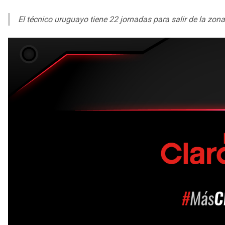
El técnico uruguayo tiene 22 jornadas para salir de la zon