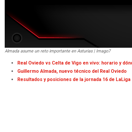
Almada asume un reto importante en Asturias | Imago7
Real Oviedo vs Celta de Vigo en vivo: horario y dón
Guillermo Almada, nuevo técnico del Real Oviedo
Resultados y posiciones de la jornada 16 de LaLiga