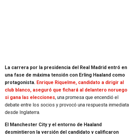
SEAHAWKS
PELICANS
BEARS
SPURS
LIONS
NUGGETS
PACKERS
TIMBERWOLVES
La carrera por la presidencia del Real Madrid entró en
VIKINGS
THUNDER
una fase de máxima tensión con Erling Haaland como
protagonista.
Enrique Riquelme, candidato a dirigir al
FALCONS
TRAIL BLAZERS
club blanco, aseguró que fichará al delantero noruego
si gana las elecciones
, una promesa que encendió el
debate entre los socios y provocó una respuesta inmediata
PANTHERS
JAZZ
desde Inglaterra.
SAINTS
El Manchester City y el entorno de Haaland
desmintieron la versión del candidato y calificaron