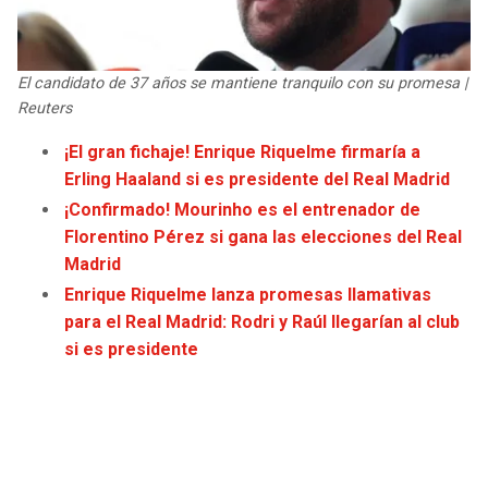
JAGUARS
WIZARDS
TITANS
WARRIORS
El candidato de 37 años se mantiene tranquilo con su promesa |
Reuters
COWBOYS
CLIPPERS
¡El gran fichaje! Enrique Riquelme firmaría a
Erling Haaland si es presidente del Real Madrid
GIANTS
LAKERS
¡Confirmado! Mourinho es el entrenador de
Florentino Pérez si gana las elecciones del Real
EAGLES
SUNS
Madrid
Enrique Riquelme lanza promesas llamativas
COMMANDERS
KINGS
para el Real Madrid: Rodri y Raúl llegarían al club
si es presidente
CARDINALS
MAVERICKS
RAMS
ROCKETS
49ERS
GRIZZLIES