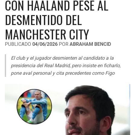
CON HAALAND PESE AL
LIGA DE EXPANSIÓN MX
UEFA EUROPA LEAGUE
DESMENTIDO DEL
RAIDERS
CAVALIERS
LEAGUES CUP
UEFA CONFERENCE LEAGUE
MANCHESTER CITY
MLS
CHARGERS
PISTONS
PUBLICADO
04/06/2026
POR
ABRAHAM BENCID
COPA LIBERTADORES
RAVENS
PACERS
El club y el jugador desmienten al candidato a la
COPA SUDAMERICANA
BENGALS
BUCKS
presidencia del Real Madrid, pero insiste en ficharlo,
LIGA BETPLAY
pone aval personal y cita precedentes como Figo
BROWNS
HAWKS
OTRAS LIGAS
STEELERS
HORNETS
TEXANS
HEAT
COLTS
MAGIC