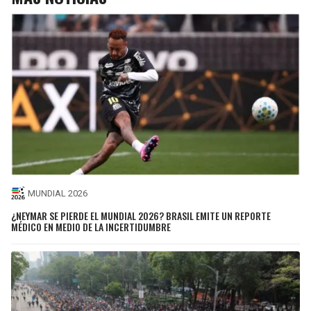
MUNDIAL 2026
¿NEYMAR SE PIERDE EL MUNDIAL 2026? BRASIL EMITE UN REPORTE
MÉDICO EN MEDIO DE LA INCERTIDUMBRE