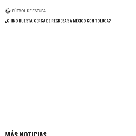
FÚTBOL DE ESTUFA
¿CHINO HUERTA, CERCA DE REGRESAR A MÉXICO CON TOLUCA?
MÁS NOTICIAS