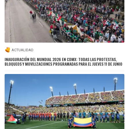
ACTUALIDAD
INAUGURACIÓN DEL MUNDIAL 2026 EN CDMX: TODAS LAS PROTESTAS,
BLOQUEOS Y MOVILIZACIONES PROGRAMADAS PARA EL JUEVES 11 DE JUNIO