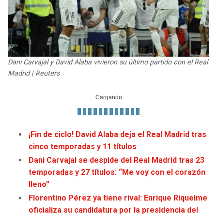
JAGUARS
WIZARDS
TITANS
WARRIORS
COWBOYS
CLIPPERS
Dani Carvajal y David Alaba vivieron su último partido con el Real
Madrid | Reuters
GIANTS
LAKERS
EAGLES
SUNS
¡Fin de ciclo! David Alaba deja el Real Madrid tras
COMMANDERS
KINGS
cinco temporadas y 11 títulos
Dani Carvajal se despide del Real Madrid tras 23
CARDINALS
MAVERICKS
temporadas y 27 títulos: “Me voy con el corazón
lleno”
RAMS
ROCKETS
Florentino Pérez ya tiene rival: Enrique Riquelme
oficializa su candidatura por la presidencia del
49ERS
GRIZZLIES