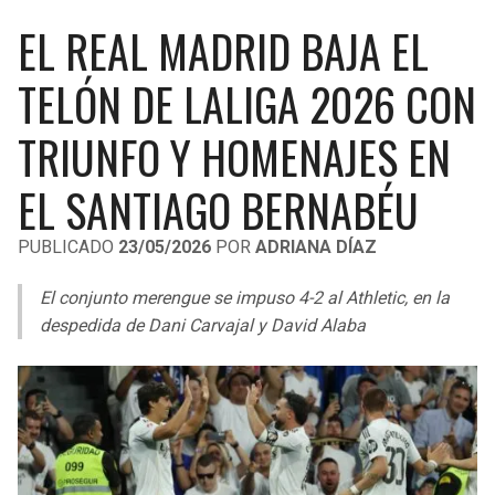
LIGA DE EXPANSIÓN MX
UEFA EUROPA LEAGUE
EL REAL MADRID BAJA EL
RAIDERS
CAVALIERS
LEAGUES CUP
UEFA CONFERENCE LEAGUE
TELÓN DE LALIGA 2026 CON
MLS
CHARGERS
PISTONS
TRIUNFO Y HOMENAJES EN
COPA LIBERTADORES
RAVENS
PACERS
EL SANTIAGO BERNABÉU
COPA SUDAMERICANA
BENGALS
BUCKS
PUBLICADO
23/05/2026
POR
ADRIANA DÍAZ
LIGA BETPLAY
BROWNS
HAWKS
El conjunto merengue se impuso 4-2 al Athletic, en la
OTRAS LIGAS
despedida de Dani Carvajal y David Alaba
STEELERS
HORNETS
TEXANS
HEAT
COLTS
MAGIC