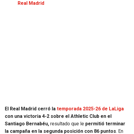
Real Madrid
SEAHAWKS
PELICANS
BEARS
SPURS
LIONS
NUGGETS
PACKERS
TIMBERWOLVES
VIKINGS
THUNDER
FALCONS
TRAIL BLAZERS
PANTHERS
JAZZ
El Real Madrid cerró la
temporada 2025-26 de LaLiga
con una victoria 4-2 sobre el Athletic Club en el
SAINTS
Santiago Bernabéu,
resultado que le
permitió terminar
la campaña en la segunda posición con 86 puntos
. En