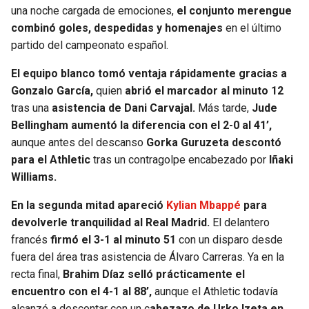
BUCCANEERS
una noche cargada de emociones,
el conjunto merengue
combinó goles, despedidas y homenajes
en el último
partido del campeonato español.
El equipo blanco tomó ventaja rápidamente gracias a
Gonzalo García,
quien
abrió el marcador al minuto 12
tras una
asistencia de Dani Carvajal.
Más tarde,
Jude
Bellingham aumentó la diferencia con el 2-0 al 41’,
aunque antes del descanso
Gorka Guruzeta descontó
para el Athletic
tras un contragolpe encabezado por
Iñaki
Williams.
En la segunda mitad apareció
Kylian Mbappé
para
devolverle tranquilidad al Real Madrid.
El delantero
francés
firmó el 3-1 al minuto 51
con un disparo desde
fuera del área tras asistencia de Álvaro Carreras. Ya en la
recta final,
Brahim Díaz selló prácticamente el
encuentro con el 4-1 al 88’,
aunque el Athletic todavía
alcanzó a descontar con un c
abezazo de Urko Izeta en